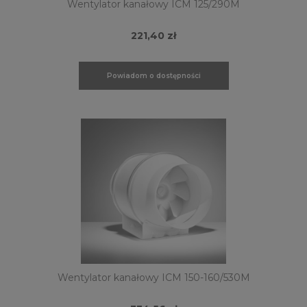
Wentylator kanałowy ICM 125/290M
221,40 zł
Powiadom o dostępności
Wentylator kanałowy ICM 150-160/530M