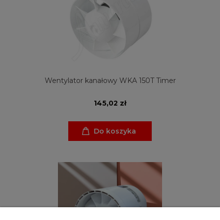
Wentylator kanałowy WKA 150T Timer
145,02 zł
Do koszyka