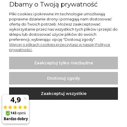
Dbamy o Twoją prywatność
Pliki cookies i pokrewne im technologie umożliwiają
poprawne działanie strony i pomagają nam dostosować
ofertę do Twoich potrzeb. Możesz zaakceptować
wykorzystanie przez nas wszystkich tych plików i przejść do
Wentylator kanałowy WKW 100 Awenta
sklepu lub dostosować użycie plików do swoich
preferencji, wybierając opcję "Dostosuj zgody".
Więcej o plikach cookies przeczytasz w naszej Polityce
105,17 zł
prywatności.
Do koszyka
Zaakceptuj tylko niezbędne
Dostosuj zgody
Zaakceptuj wszystkie