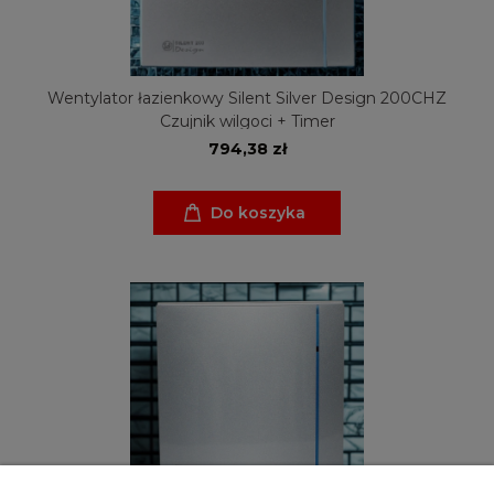
Wentylator łazienkowy Silent Silver Design 200CHZ
Czujnik wilgoci + Timer
794,38 zł
Do koszyka