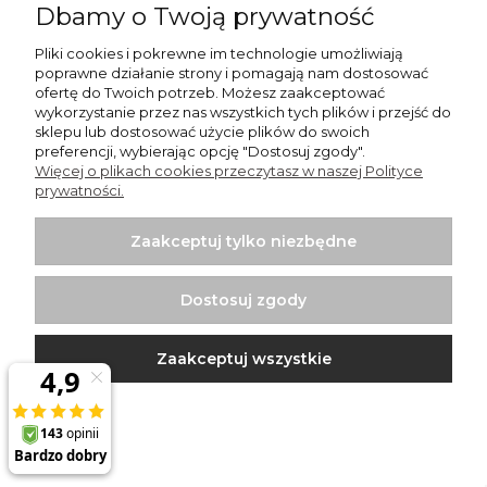
Dbamy o Twoją prywatność
Wentylator łazienkowy Silent Silver Design 100CZ
Pliki cookies i pokrewne im technologie umożliwiają
Standard
poprawne działanie strony i pomagają nam dostosować
414,17 zł
ofertę do Twoich potrzeb. Możesz zaakceptować
wykorzystanie przez nas wszystkich tych plików i przejść do
sklepu lub dostosować użycie plików do swoich
preferencji, wybierając opcję "Dostosuj zgody".
Do koszyka
Więcej o plikach cookies przeczytasz w naszej Polityce
prywatności.
Zaakceptuj tylko niezbędne
Dostosuj zgody
Zaakceptuj wszystkie
Wentylator łazienkowy Silent Silver Design 100CHZ