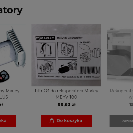
atory
ny Marley
Filtr G3 do rekuperatora Marley
Rekuperat
LUS
MEnV 180
w
zł
99,63 zł
1
yka
Do koszyka
Powiad