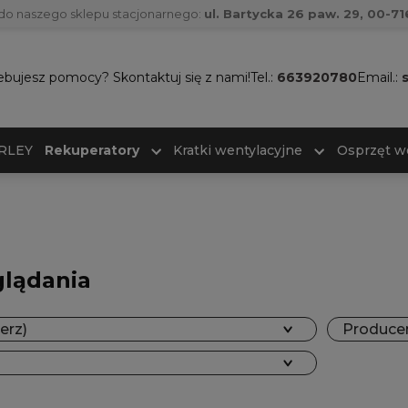
do naszego sklepu stacjonarnego:
ul. Bartycka 26 paw. 29, 00-
ebujesz pomocy? Skontaktuj się z nami!
Tel.:
663920780
Email.:
ARLEY
Rekuperatory
Kratki wentylacyjne
Osprzęt w
glądania
erz)
Producen