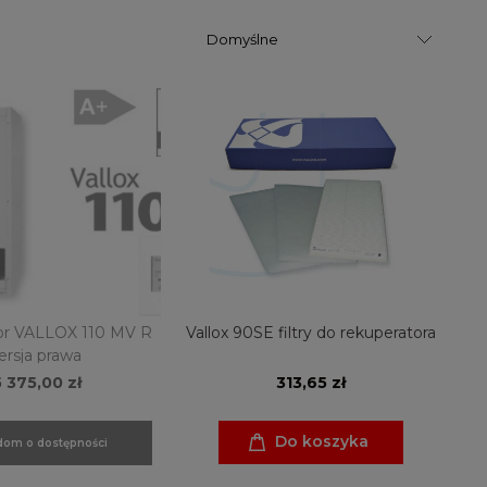
or VALLOX 110 MV R
Vallox 90SE filtry do rekuperatora
ersja prawa
5 375,00 zł
313,65 zł
Do koszyka
om o dostępności