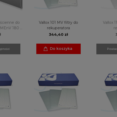
 ścienne do
Vallox 101 MV filtry do
Vallox 1
 MEnV 180 i
rekuperatora
r
lus
ł
344,40 zł
Do koszyka
pności
Powiad