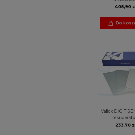
405,90 z
Do kosz
Vallox DIGIT SE f
rekuperato
233,70 z