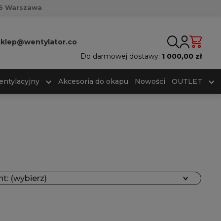
716 Warszawa
sklep@wentylator.co
Do darmowej dostawy:
1 000,00 zł
entylacyjny
Akcesoria do okapu
Nowości
OUTLET
t: (wybierz)