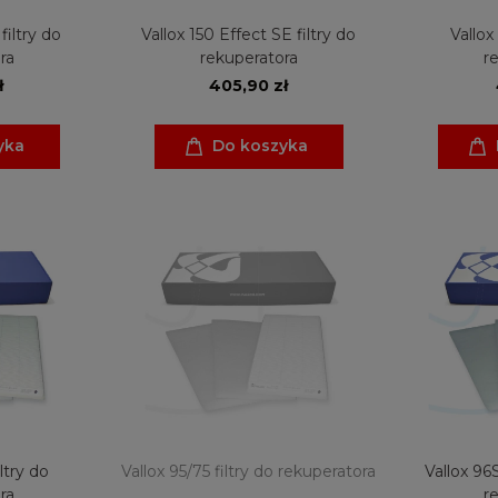
filtry do
Vallox 150 Effect SE filtry do
Vallox
ra
rekuperatora
r
ł
405,90 zł
yka
Do koszyka
ltry do
Vallox 95/75 filtry do rekuperatora
Vallox 96
ra
r