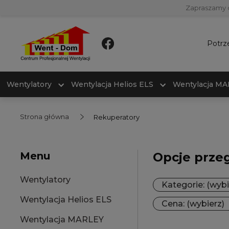
Zapraszamy 
Potrz
Wentylatory
Wentylacja Helios ELS
Wentylacja M
Strona główna
Rekuperatory
Menu
Opcje prze
Wentylatory
Kategorie: (wybi
Wentylacja Helios ELS
Cena: (wybierz)
Wentylacja MARLEY