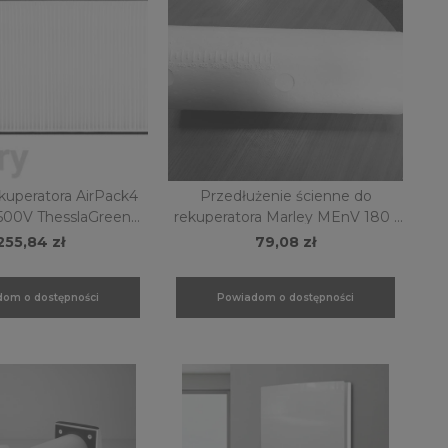
ekuperatora AirPack4
Przedłużenie ścienne do
sslaGreen
rekuperatora Marley MEnV 180 i
CPP10
MEnV 180Plus
255,84 zł
79,08 zł
om o dostępności
Powiadom o dostępności