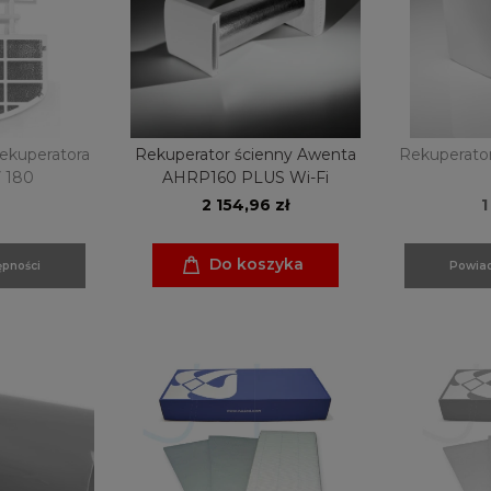
rekuperatora
Rekuperator ścienny Awenta
Rekuperator
 180
AHRP160 PLUS Wi-Fi
2 154,96 zł
1
Do koszyka
pności
Powiad