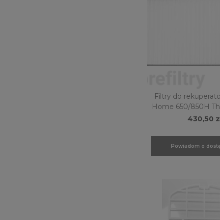
Filtry do rekuperat
Home 650/850H ThesslaGreen
CPP05
430,50 z
Powiadom o dostę