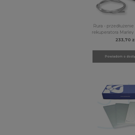
Rura - przedłużenie
rekuperatora Marley
MEnV 180P
233,70 z
Powiadom o dostę