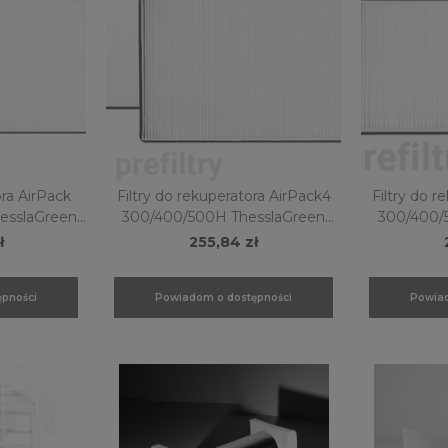
ora AirPack
Filtry do rekuperatora AirPack4
Filtry do r
300/400/500H ThesslaGreen
300/400/500V The
CPP09
ł
255,84 zł
pności
Powiadom o dostępności
Powiad