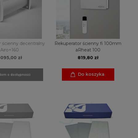
 ścienny decentralny
Rekuperator ścienny fi 100mm
Airo+160
aRheat 100
 095,00 zł
819,80 zł
Do koszyka
om o dostępności