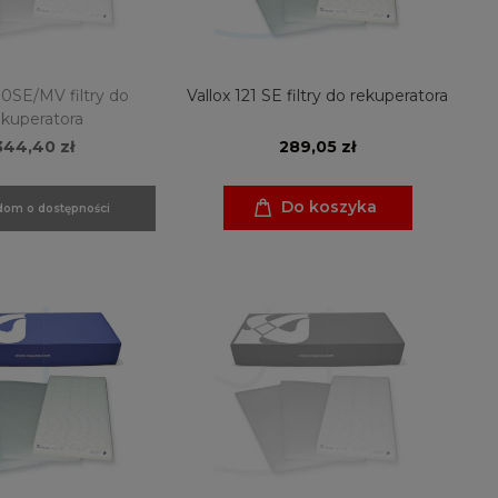
10SE/MV filtry do
Vallox 121 SE filtry do rekuperatora
ekuperatora
344,40 zł
289,05 zł
Do koszyka
om o dostępności