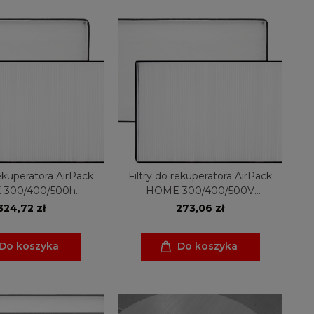
rekuperatora AirPack
Filtry do rekuperatora AirPack
300/400/500h
HOME 300/400/500V
laGreen CPP04
ThesslaGreen CPP06
324,72 zł
273,06 zł
Do koszyka
Do koszyka