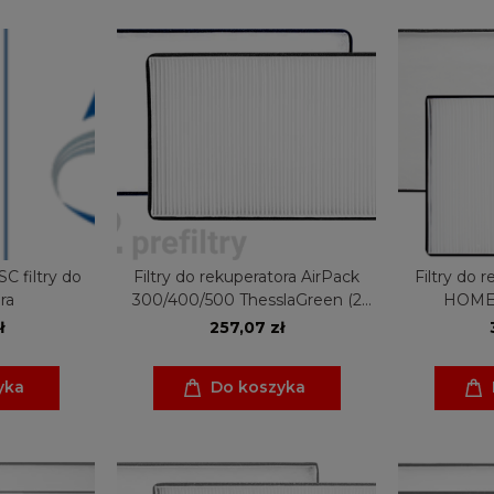
SC filtry do
Filtry do rekuperatora AirPack
Filtry do 
ra
300/400/500 ThesslaGreen (2
HOME 
generacja) CPP01
Thess
ł
257,07 zł
yka
Do koszyka