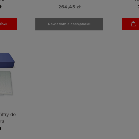
ł
264,45 zł
yka
Powiadom o dostępności
iltry do
ra
ł