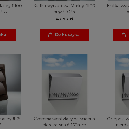
arley fi100
Kratka wyrzutowa Marley fi100
Kratka wyr
4355
brąz 59334
b
42,93 zł
yka
Do koszyka
arley fi125
Czerpnia wentylacyjna ścienna
Czerpnia w
8
nierdzewna fi 150mm
nierd