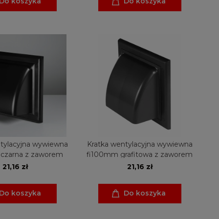
Do koszyka
Do koszyka
tylacyjna wywiewna
Kratka wentylacyjna wywiewna
czarna z zaworem
fi100mm grafitowa z zaworem
21,16 zł
21,16 zł
Do koszyka
Do koszyka