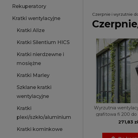
Rekuperatory
Czerpnie i wyrzutnie d
Kratki wentylacyjne
Czerpnie
Kratki Alize
Kratki Silentium HICS
Kratki nierdzewne i
mosiężne
Kratki Marley
Szklane kratki
wentylacyjne
Wyrzutnia wentylacy
Kratki
grafitowa fi 200 do 
plexi/szkło/aluminium
271,83 z
Kratki kominkowe