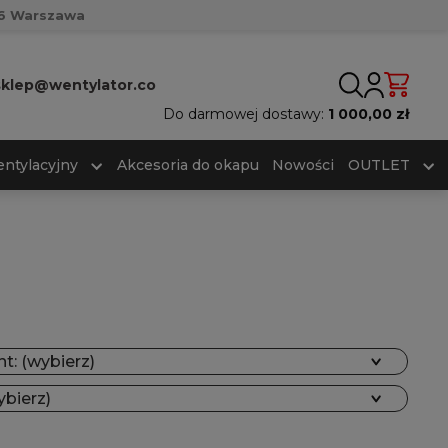
716 Warszawa
sklep@wentylator.co
Do darmowej dostawy:
1 000,00 zł
ntylacyjny
Akcesoria do okapu
Nowości
OUTLET
t: (wybierz)
ybierz)