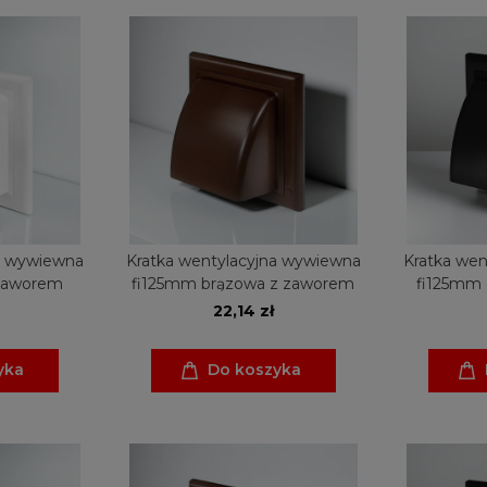
a wywiewna
Kratka wentylacyjna wywiewna
Kratka wen
 zaworem
fi125mm brązowa z zaworem
fi125mm 
22,14 zł
yka
Do koszyka