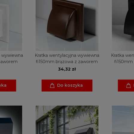
a wywiewna
Kratka wentylacyjna wywiewna
Kratka wen
 zaworem
fi150mm brązowa z zaworem
fi150mm 
34,32 zł
yka
Do koszyka