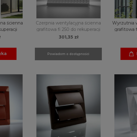
jna ścienna
Czerpnia wentylacyjna ścienna
Wyrzutnia 
kuperacji
grafitowa fi 250 do rekuperacji
grafitowa 
ł
301,35 zł
yka
Powiadom o dostępności