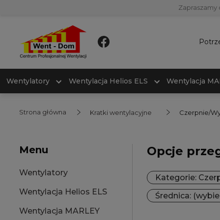
Zapraszamy 
Potrz
Wentylatory
Wentylacja Helios ELS
Wentylacja M
Strona główna
Kratki wentylacyjne
Czerpnie/Wy
Menu
Opcje prze
Wentylatory
Kategorie: Czer
Wentylacja Helios ELS
Średnica: (wybie
Wentylacja MARLEY