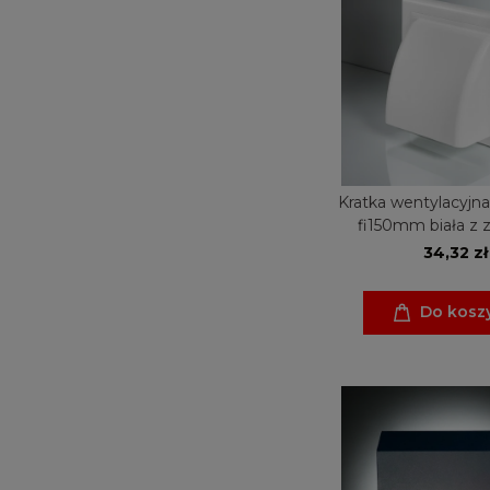
Kratka wentylacyjn
fi150mm biała z
34,32 zł
Do kosz