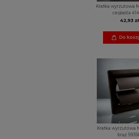
Kratka wyrzutowa M
ceglasta 41
42,93 zł
Do kosz
Kratka wyrzutowa M
brąz 5935