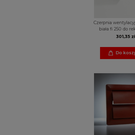
Czerpnia wentylacy
biała fi 250 do re
301,35 z
Do kosz