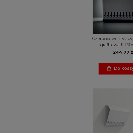
Czerpnia wentylacy
grafitowa fi 1
rekuperacj
244,77 z
Do kosz