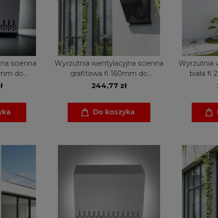
jna ścienna
Wyrzutnia wentylacyjna ścienna
Wyrzutnia 
60mm do
grafitowa fi 160mm do
biała fi
i
rekuperacji
ł
244,77 zł
yka
Do koszyka