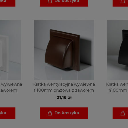
yka
Do koszyka
a wywiewna
Kratka wentylacyjna wywiewna
Kratka wen
 zaworem
fi100mm brązowa z zaworem
fi100mm 
21,16 zł
yka
Do koszyka