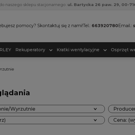
do naszego sklepu stacjonarnego:
ul. Bartycka 26 paw. 29, 00-
ebujesz pomocy? Skontaktuj się z nami!
Tel.:
663920780
Email.:
ARLEY
Rekuperatory
Kratki wentylacyjne
Osprzęt we
rzutnie
glądania
pnie/Wyrzutnie
Producen
rz)
Cena: (w