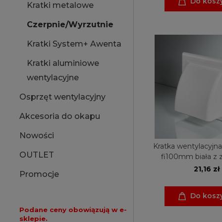
Do kosz
Kratki metalowe
Czerpnie/Wyrzutnie
Kratki System+ Awenta
Kratki aluminiowe
wentylacyjne
Osprzęt wentylacyjny
Akcesoria do okapu
Nowości
Kratka wentylacyjn
OUTLET
fi100mm biała z
21,16 zł
Promocje
Do kosz
Podane ceny obowiązują w e-
sklepie.