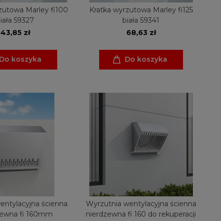
zutowa Marley fi100
Kratka wyrzutowa Marley fi125
iała 59327
biała 59341
43,85 zł
68,63 zł
Do koszyka
Do koszyka
entylacyjna ścienna
Wyrzutnia wentylacyjna ścienna
zewna fi 160mm
nierdzewna fi 160 do rekuperacji