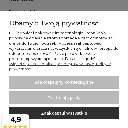
Płatności i dostawa
Dbamy o Twoją prywatność
Informacje
Pliki cookies i pokrewne im technologie umożliwiają
O nas
poprawne działanie strony i pomagają nam dostosować
ofertę do Twoich potrzeb. Możesz zaakceptować
wykorzystanie przez nas wszystkich tych plików i przejść do
GALERIA KRATEK
sklepu lub dostosować użycie plików do swoich
preferencji, wybierając opcję "Dostosuj zgody".
Więcej o plikach cookies przeczytasz w naszej Polityce
prywatności.
Zaakceptuj tylko niezbędne
Włodzimierz Dziwiński Went-Dom - wentylatory
łazienkowe, wentylatory przemysłowe, kratki nierdzewne |
Dostosuj zgody
Punkt sprzedaży: Bartycka 26 Pawilon 29, 00-716 Warszawa |
NIP: 1250599895 | REGON: 012437058 | Email:
sklep@wentylator.co
| Telefon:
663 920 780
Zaakceptuj wszystkie
Projekt i wykonanie:
Ecommercy.pl