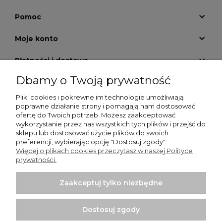
Pomoc
Moje konto
Płatności i dostawa
Dbamy o Twoją prywatność
Informacje
Pliki cookies i pokrewne im technologie umożliwiają
O nas
poprawne działanie strony i pomagają nam dostosować
ofertę do Twoich potrzeb. Możesz zaakceptować
wykorzystanie przez nas wszystkich tych plików i przejść do
GALERIA KRATEK
sklepu lub dostosować użycie plików do swoich
preferencji, wybierając opcję "Dostosuj zgody".
Więcej o plikach cookies przeczytasz w naszej Polityce
prywatności.
Zaakceptuj tylko niezbędne
Włodzimierz Dziwiński Went-Dom - wentylatory
łazienkowe, wentylatory przemysłowe, kratki nierdzewne |
Dostosuj zgody
Punkt sprzedaży: Bartycka 26 Pawilon 29, 00-716 Warszawa |