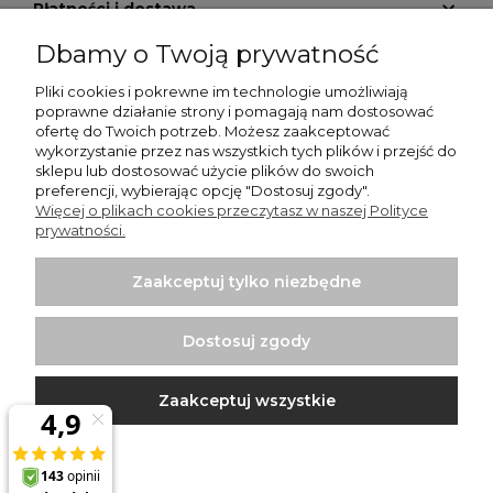
Płatności i dostawa
Dbamy o Twoją prywatność
Informacje
Pliki cookies i pokrewne im technologie umożliwiają
O nas
poprawne działanie strony i pomagają nam dostosować
ofertę do Twoich potrzeb. Możesz zaakceptować
wykorzystanie przez nas wszystkich tych plików i przejść do
GALERIA KRATEK
sklepu lub dostosować użycie plików do swoich
preferencji, wybierając opcję "Dostosuj zgody".
Więcej o plikach cookies przeczytasz w naszej Polityce
prywatności.
Zaakceptuj tylko niezbędne
Włodzimierz Dziwiński Went-Dom - wentylatory
łazienkowe, wentylatory przemysłowe, kratki nierdzewne |
Dostosuj zgody
Punkt sprzedaży: Bartycka 26 Pawilon 29, 00-716 Warszawa |
NIP: 1250599895 | REGON: 012437058 | Email:
sklep@wentylator.co
| Telefon:
663 920 780
Zaakceptuj wszystkie
Projekt i wykonanie:
Ecommercy.pl
Pokaż pełną wersję strony