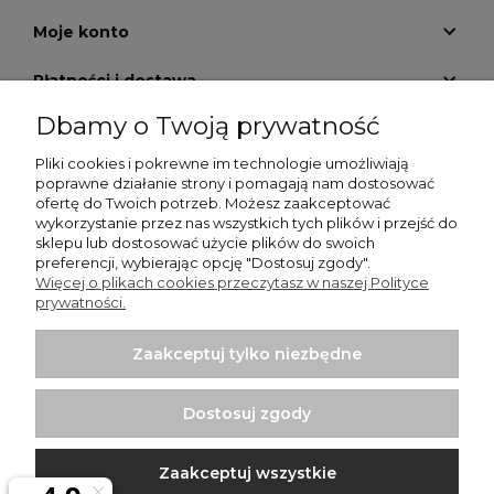
Moje konto
Płatności i dostawa
Dbamy o Twoją prywatność
Informacje
Pliki cookies i pokrewne im technologie umożliwiają
O nas
poprawne działanie strony i pomagają nam dostosować
ofertę do Twoich potrzeb. Możesz zaakceptować
wykorzystanie przez nas wszystkich tych plików i przejść do
GALERIA KRATEK
sklepu lub dostosować użycie plików do swoich
preferencji, wybierając opcję "Dostosuj zgody".
Więcej o plikach cookies przeczytasz w naszej Polityce
prywatności.
Zaakceptuj tylko niezbędne
Włodzimierz Dziwiński Went-Dom - wentylatory
łazienkowe, wentylatory przemysłowe, kratki nierdzewne |
Dostosuj zgody
Punkt sprzedaży: Bartycka 26 Pawilon 29, 00-716 Warszawa |
NIP: 1250599895 | REGON: 012437058 | Email:
sklep@wentylator.co
| Telefon:
663 920 780
Zaakceptuj wszystkie