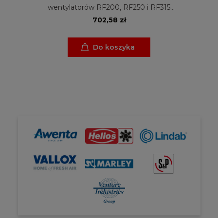
wentylatorów RF200, RF250 i RF315
Venture Industries
702,58 zł
Do koszyka