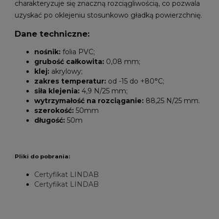
charakteryzuje się znaczną rozciągliwością, co pozwala
uzyskać po oklejeniu stosunkowo gładką powierzchnię.
Dane techniczne:
nośnik:
folia PVC;
grubość całkowita:
0,08 mm;
klej:
akrylowy;
zakres temperatur:
od -15 do +80°C;
siła klejenia:
4,9 N/25 mm;
wytrzymałość na rozciąganie:
88,25 N/25 mm.
szerokość:
50mm
długość:
50m
Pliki do pobrania:
Certyfikat LINDAB
Certyfikat LINDAB