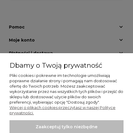
Pomoc
Moje konto
Płatności i dostawa
Dbamy o Twoją prywatność
Informacje
Pliki cookies i pokrewne im technologie umożliwiają
O nas
poprawne działanie strony i pomagają nam dostosować
ofertę do Twoich potrzeb. Możesz zaakceptować
wykorzystanie przez nas wszystkich tych plików i przejść do
GALERIA KRATEK
sklepu lub dostosować użycie plików do swoich
preferencji, wybierając opcję "Dostosuj zgody".
Więcej o plikach cookies przeczytasz w naszej Polityce
prywatności.
Zaakceptuj tylko niezbędne