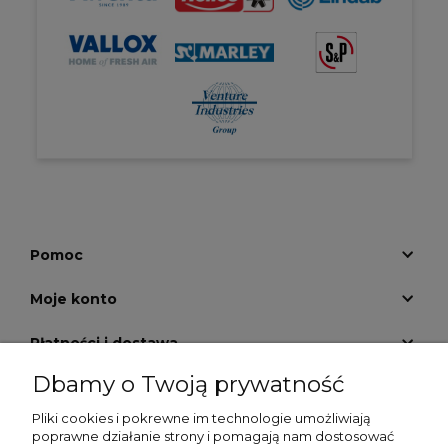
Pomoc
Moje konto
Płatności i dostawa
Dbamy o Twoją prywatność
Informacje
Pliki cookies i pokrewne im technologie umożliwiają
O nas
poprawne działanie strony i pomagają nam dostosować