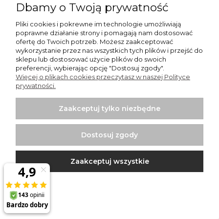
Dbamy o Twoją prywatność
Biały okrągły wentylator łazienkowy Timer Ultra Cichy
Pliki cookies i pokrewne im technologie umożliwiają
ze szklanym panelem połysk [2379]
poprawne działanie strony i pomagają nam dostosować
364,43 zł
ofertę do Twoich potrzeb. Możesz zaakceptować
(84,20 €)
wykorzystanie przez nas wszystkich tych plików i przejść do
sklepu lub dostosować użycie plików do swoich
Do koszyka
preferencji, wybierając opcję "Dostosuj zgody".
Więcej o plikach cookies przeczytasz w naszej Polityce
prywatności.
Zaakceptuj tylko niezbędne
Dostosuj zgody
Zaakceptuj wszystkie
Biały okrągły wentylator łazienkowy Higro Ultra Cichy