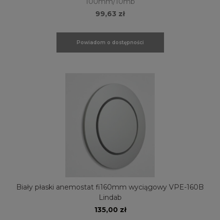
100mm/10mb
99,63 zł
Powiadom o dostępności
Biały płaski anemostat fi160mm wyciągowy VPE-160B
Lindab
135,00 zł