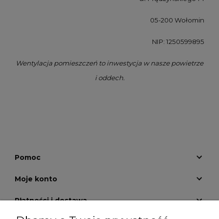
05-200 Wołomin
NIP: 1250599895
Wentylacja pomieszczeń to inwestycja w nasze powietrze
i oddech.
Pomoc
Moje konto
Płatności i dostawa