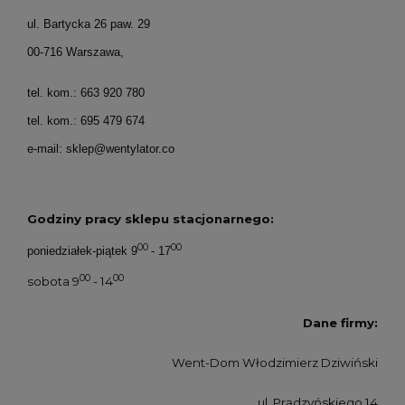
ul. Bartycka 26 paw. 29
00-716 Warszawa,
tel. kom.: 663 920 780
tel. kom.: 695 479 674
e-mail: sklep@wentylator.co
Godziny pracy sklepu stacjonarnego:
00
00
poniedziałek-piątek 9
- 17
00
00
sobota 9
- 14
Dane firmy:
Went-Dom Włodzimierz Dziwiński
ul. Prądzyńskiego 14