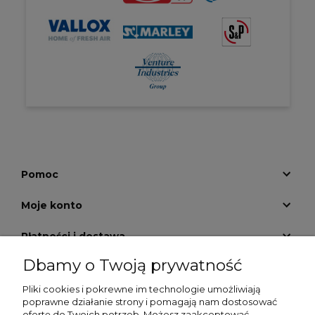
Pomoc
Moje konto
Płatności i dostawa
Dbamy o Twoją prywatność
Informacje
Pliki cookies i pokrewne im technologie umożliwiają
O nas
poprawne działanie strony i pomagają nam dostosować
ofertę do Twoich potrzeb. Możesz zaakceptować