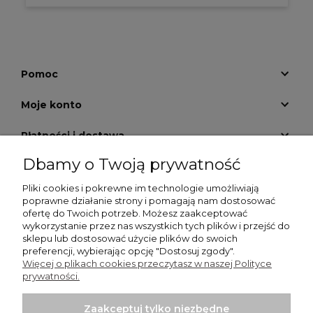
Pomoc
Moje konto
Płatności i dostawa
Dbamy o Twoją prywatność
Informacje
Pliki cookies i pokrewne im technologie umożliwiają
O nas
poprawne działanie strony i pomagają nam dostosować
ofertę do Twoich potrzeb. Możesz zaakceptować
wykorzystanie przez nas wszystkich tych plików i przejść do
GALERIA KRATEK
sklepu lub dostosować użycie plików do swoich
preferencji, wybierając opcję "Dostosuj zgody".
Więcej o plikach cookies przeczytasz w naszej Polityce
prywatności.
Zaakceptuj tylko niezbędne