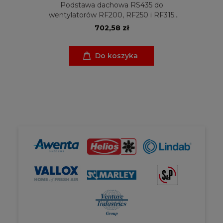
Podstawa dachowa RS435 do
wentylatorów RF200, RF250 i RF315
Venture Industries
702,58 zł
Do koszyka