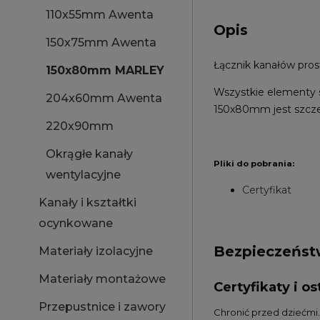
110x55mm Awenta
Opis
150x75mm Awenta
Łącznik kanałów pro
150x80mm MARLEY
Wszystkie elementy 
204x60mm Awenta
150x80mm jest szcze
220x90mm
Okrągłe kanały
Pliki do pobrania:
wentylacyjne
Certyfikat
Kanały i kształtki
ocynkowane
Bezpieczeńs
Materiały izolacyjne
Materiały montażowe
Certyfikaty i 
Przepustnice i zawory
Chronić przed dziećmi.