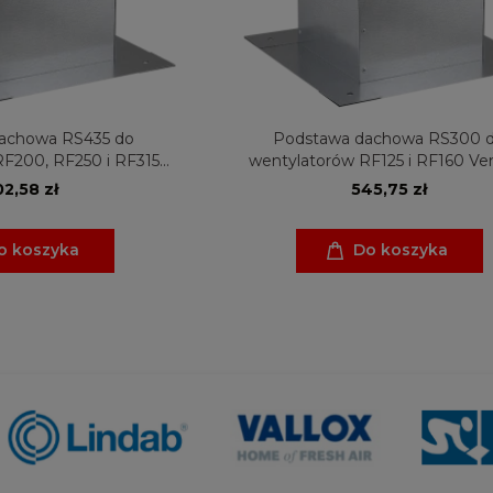
achowa RS435 do
Podstawa dachowa RS300 
F200, RF250 i RF315
wentylatorów RF125 i RF160 Ve
e Industries
Industries
2,58 zł
545,75 zł
o koszyka
Do koszyka