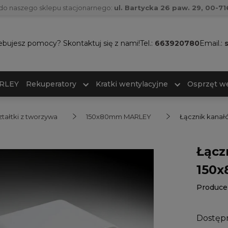
do naszego sklepu stacjonarnego:
ul. Bartycka 26 paw. 29, 00-
ebujesz pomocy? Skontaktuj się z nami!
Tel.:
663920780
Email.:
ARLEY
Rekuperatory
Kratki wentylacyjne
Osprzęt we
ztałtki z tworzywa
150x80mm MARLEY
Łącznik kanał
Łącz
150x
Produce
Dostęp