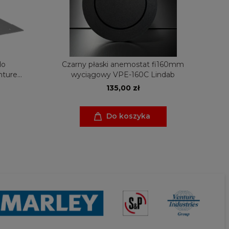
do
Czarny płaski anemostat fi160mm
Kr
nture
wyciągowy VPE-160C Lindab
135,00 zł
Do koszyka