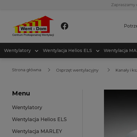
Zapraszamy 
Potrz
Wentylatory
Wentylacja Helios ELS
Wentylacja M
Strona główna
Osprzęt wentylacyjny
Kanały i ks
Menu
Wentylatory
Wentylacja Helios ELS
Wentylacja MARLEY