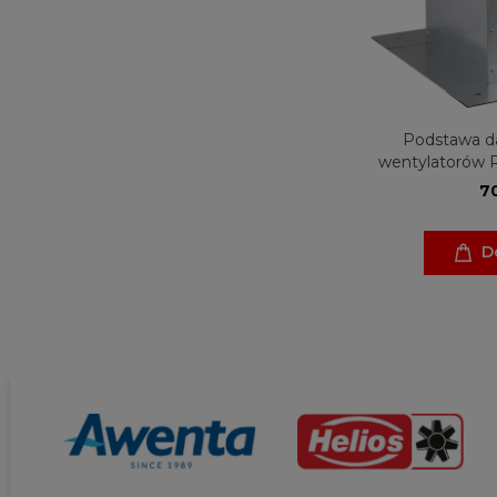
Podstawa d
wentylatorów R
Ventur
70
D