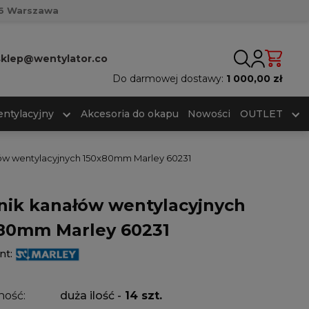
716 Warszawa
sklep@wentylator.co
Do darmowej dostawy:
1 000,00 zł
ntylacyjny
Akcesoria do okapu
Nowości
OUTLET
ów wentylacyjnych 150x80mm Marley 60231
nik kanałów wentylacyjnych
80mm Marley 60231
nt:
ność:
duża ilość -
14 szt.