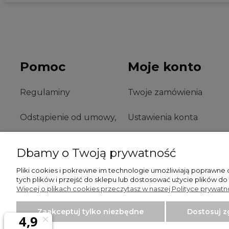
Pomoc
Moje konto
Regulaminy
Twoje zamówienia
Odstąpienie od umowy,
Ustawienia konta
zwroty i reklamacje
Przechowalnia
Dbamy o Twoją prywatność
Odstąp od umowy tutaj
Pliki cookies i pokrewne im technologie umożliwiają poprawne
tych plików i przejść do sklepu lub dostosować użycie plików do
Więcej o plikach cookies przeczytasz w naszej Polityce prywatno
Zaakceptuj tylko niezbędne
Dostosuj 
Włodzimierz Dziwiński Went-Dom - wentylatory łazienkowe, wentylat