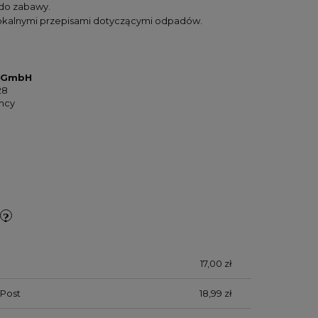
 do zabawy.
lokalnymi przepisami dotyczącymi odpadów.
d GmbH
28
emcy
17,00 zł
Post
18,99 zł