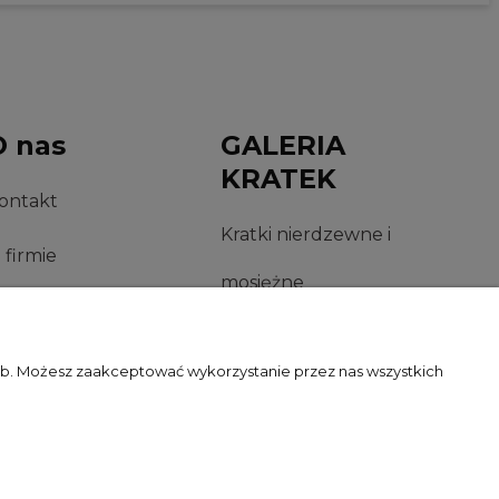
O nas
GALERIA
KRATEK
ontakt
Kratki nierdzewne i
 firmie
mosiężne
inki
zeb. Możesz zaakceptować wykorzystanie przez nas wszystkich
Pawilon 29, 00-716 Warszawa | NIP: 1250599895 | REGON: 012437058 |