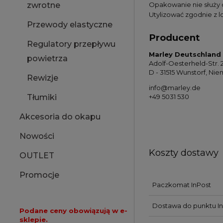
Opakowanie nie służy
zwrotne
Utylizować zgodnie z 
Przewody elastyczne
Producent
Regulatory przepływu
Marley Deutschlan
powietrza
Adolf-Oesterheld-Str. 
D - 31515 Wunstorf, Ni
Rewizje
info@marley.de
Tłumiki
+49 5031 530
Akcesoria do okapu
Nowości
Koszty dostawy
OUTLET
Promocje
Paczkomat InPost
Dostawa do punktu In
Podane ceny obowiązują w e-
sklepie.