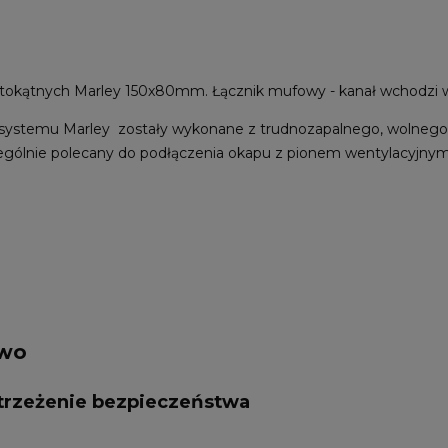
stokątnych Marley 150x80mm. Łącznik mufowy - kanał wchodzi w
systemu Marley zostały wykonane z trudnozapalnego, wolneg
gólnie polecany do podłączenia okapu z pionem wentylacyjnym
two
ostrzeżenie bezpieczeństwa