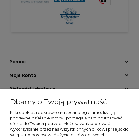
Pomoc
Moje konto
Płatności i dostawa
Dbamy o Twoją prywatność
Informacje
Pliki cookies i pokrewne im technologie umożliwiają
O nas
poprawne działanie strony i pomagają nam dostosować
ofertę do Twoich potrzeb. Możesz zaakceptować
wykorzystanie przez nas wszystkich tych plików i przejść do
GALERIA KRATEK
sklepu lub dostosować użycie plików do swoich