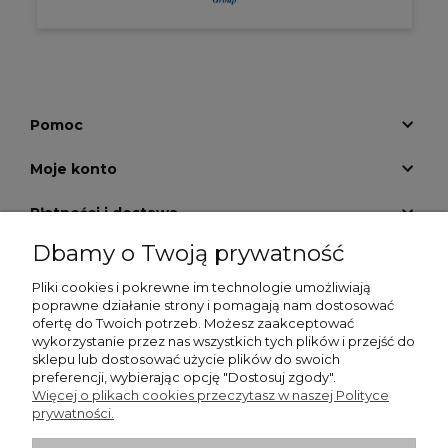
Pomoc
Moje konto
Płatności i dostawa
Dbamy o Twoją prywatność
Informacje
Pliki cookies i pokrewne im technologie umożliwiają
O nas
poprawne działanie strony i pomagają nam dostosować
ofertę do Twoich potrzeb. Możesz zaakceptować
wykorzystanie przez nas wszystkich tych plików i przejść do
GALERIA KRATEK
sklepu lub dostosować użycie plików do swoich
preferencji, wybierając opcję "Dostosuj zgody".
Więcej o plikach cookies przeczytasz w naszej Polityce
prywatności.