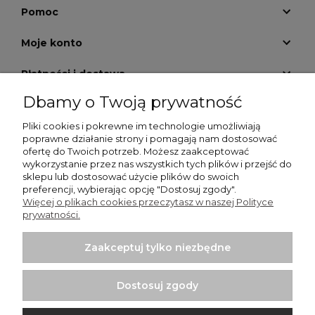
Pomoc
Moje konto
Płatności i dostawa
Dbamy o Twoją prywatność
Informacje
Pliki cookies i pokrewne im technologie umożliwiają
O nas
poprawne działanie strony i pomagają nam dostosować
ofertę do Twoich potrzeb. Możesz zaakceptować
wykorzystanie przez nas wszystkich tych plików i przejść do
GALERIA KRATEK
sklepu lub dostosować użycie plików do swoich
preferencji, wybierając opcję "Dostosuj zgody".
Więcej o plikach cookies przeczytasz w naszej Polityce
prywatności.
Zaakceptuj tylko niezbędne
Włodzimierz Dziwiński Went-Dom - wentylatory
łazienkowe, wentylatory przemysłowe, kratki nierdzewne |
Dostosuj zgody
Punkt sprzedaży: Bartycka 26 Pawilon 29, 00-716 Warszawa |
NIP: 1250599895 | REGON: 012437058 | Email: