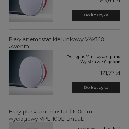
83,64 zł
Do koszyka
Biały anemostat kierunkowy VAK160
Awenta
Dostępność:
na wyczerpaniu
Wysyłka w:
48 godzin
121,77 zł
Do koszyka
Biały płaski anemostat fi100mm
wyciągowy VPE-100B Lindab
Dostępność:
duża ilość