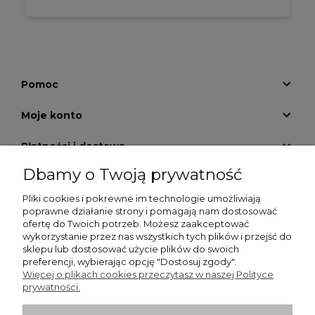
Pomoc
Moje konto
Płatności i dostawa
Dbamy o Twoją prywatność
Informacje
Pliki cookies i pokrewne im technologie umożliwiają
O nas
poprawne działanie strony i pomagają nam dostosować
ofertę do Twoich potrzeb. Możesz zaakceptować
wykorzystanie przez nas wszystkich tych plików i przejść do
GALERIA KRATEK
sklepu lub dostosować użycie plików do swoich
preferencji, wybierając opcję "Dostosuj zgody".
Więcej o plikach cookies przeczytasz w naszej Polityce
prywatności.