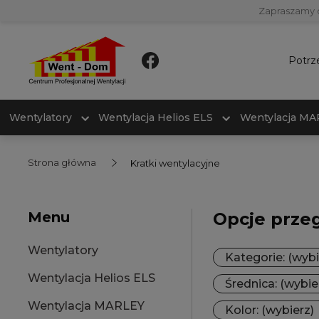
Zapraszamy 
Potrz
Wentylatory
Wentylacja Helios ELS
Wentylacja M
Strona główna
Kratki wentylacyjne
Menu
Opcje prze
Wentylatory
Kategorie: (wybi
Wentylacja Helios ELS
Średnica: (wybie
Wentylacja MARLEY
Kolor: (wybierz)