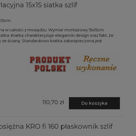
cyjna 15x15 siatka szlif
x15cm.
na w całości z mosiądzu. Wymiar montażowy 15x15cm.
atka. Kratkę charakteryzuje elegancki design oraz fakt, że
ę ze ścianą. Standardowo kratka zabezpieczona jest
110,70 zł
Do koszyka
siężna KRO fi 160 płaskownik szlif