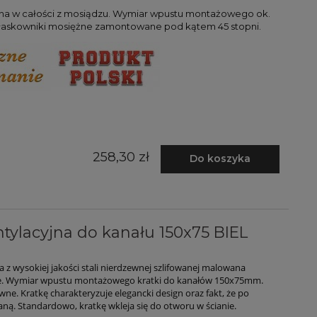
na w całości z mosiądzu. Wymiar wpustu montażowego ok.
płaskowniki mosiężne zamontowane pod kątem 45 stopni.
258,30 zł
Do koszyka
tylacyjna do kanału 150x75 BIEL
z wysokiej jakości stali nierdzewnej szlifowanej malowana
e. Wymiar wpustu montażowego kratki do kanałów 150x75mm.
wne. Kratkę charakteryzuje elegancki design oraz fakt, że po
ianą. Standardowo, kratkę wkleja się do otworu w ścianie.