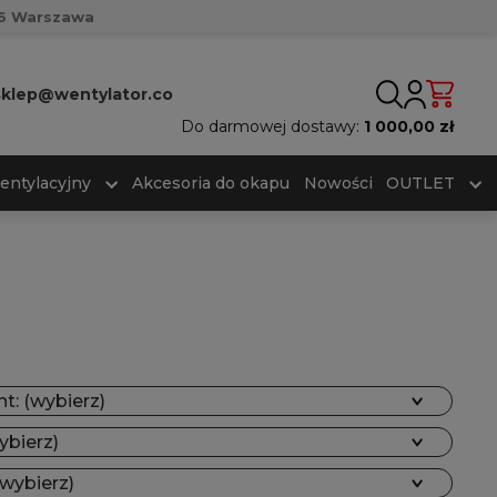
716 Warszawa
sklep@wentylator.co
Do darmowej dostawy:
1 000,00 zł
entylacyjny
Akcesoria do okapu
Nowości
OUTLET
t: (wybierz)
ybierz)
(wybierz)