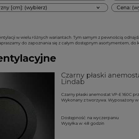
ny [cm]: (wybierz)
Cena: (w
entylacji w wielu różnych wariantach. Tym samym z pewnością odna
apraszamy do zapoznania się z całym dostępnym asortymentem, do k
entylacyjne
Czarny płaski anemos
Lindab
Czarny płaski anemostat VP-E 160C p
Wykonany z tworzywa. Wyposażony w fi
Dostępność:
na wyczerpaniu
Wysyłka w:
48 godzin