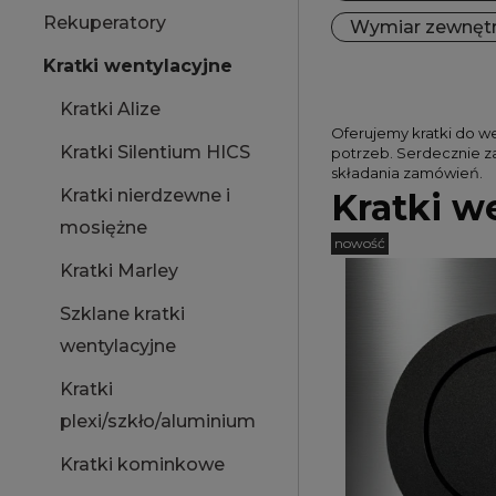
Rekuperatory
Wymiar zewnętrz
Kratki wentylacyjne
Kratki Alize
Oferujemy kratki do w
Kratki Silentium HICS
potrzeb. Serdecznie z
składania zamówień.
Kratki nierdzewne i
Kratki w
mosiężne
nowość
Kratki Marley
Szklane kratki
wentylacyjne
Kratki
plexi/szkło/aluminium
Kratki kominkowe