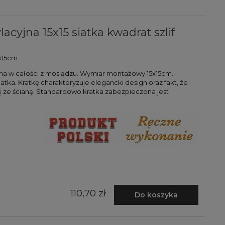
cyjna 15x15 siatka kwadrat szlif
x15cm.
na w całości z mosiądzu. Wymiar montażowy 15x15cm.
atka. Kratkę charakteryzuje elegancki design oraz fakt, że
ę ze ścianą. Standardowo kratka zabezpieczona jest
110,70 zł
Do koszyka