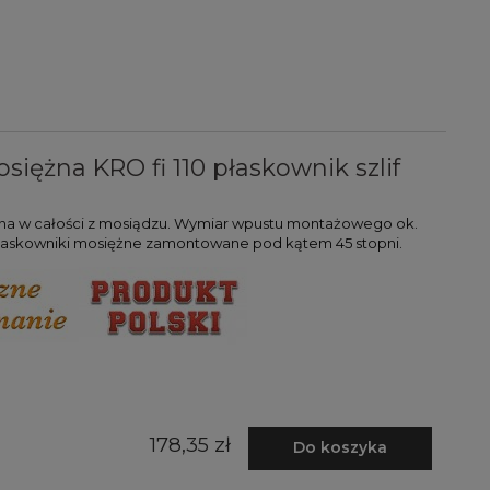
siężna KRO fi 110 płaskownik szlif
na w całości z mosiądzu. Wymiar wpustu montażowego ok.
płaskowniki mosiężne zamontowane pod kątem 45 stopni.
178,35 zł
Do koszyka