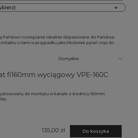
ybierz)
jdą Państwo rozwiązanie idealnie dopasowane do Państwa
ontaktu z nami w przypadku jakichkolwiek pytań oraz do
tat fi160mm wyciągowy VPE-160C
rzystosowany do montażu w kanale o średnicy 160mm.
ltr.
135,00 zł
Do koszyka