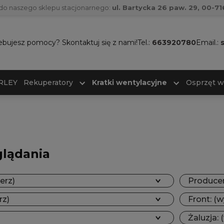
do naszego sklepu stacjonarnego:
ul. Bartycka 26 paw. 29, 00-
ebujesz pomocy? Skontaktuj się z nami!
Tel.:
663920780
Email.:
ARLEY
Rekuperatory
Kratki wentylacyjne
Osprzęt w
glądania
erz)
Producen
rz)
Front: (w
Żaluzja: 