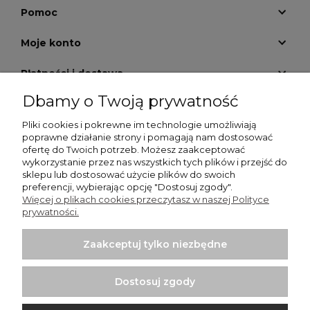
Pomoc
Moje konto
Płatności i dostawa
Dbamy o Twoją prywatność
Informacje
Pliki cookies i pokrewne im technologie umożliwiają
O nas
poprawne działanie strony i pomagają nam dostosować
ofertę do Twoich potrzeb. Możesz zaakceptować
wykorzystanie przez nas wszystkich tych plików i przejść do
GALERIA KRATEK
sklepu lub dostosować użycie plików do swoich
preferencji, wybierając opcję "Dostosuj zgody".
Więcej o plikach cookies przeczytasz w naszej Polityce
prywatności.
Zaakceptuj tylko niezbędne
Włodzimierz Dziwiński Went-Dom - wentylatory
łazienkowe, wentylatory przemysłowe, kratki nierdzewne |
Dostosuj zgody
Punkt sprzedaży: Bartycka 26 Pawilon 29, 00-716 Warszawa |
NIP: 1250599895 | REGON: 012437058 | Email: