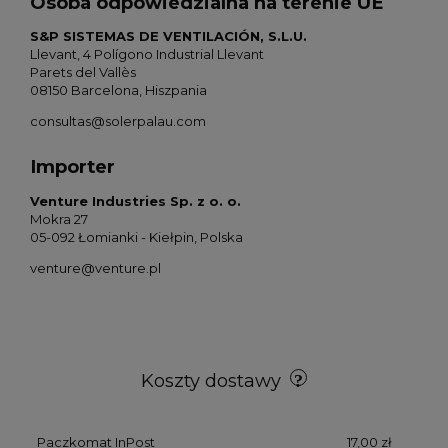
Osoba odpowiedzialna na terenie UE
S&P SISTEMAS DE VENTILACIÓN, S.L.U.
Llevant, 4 Polígono Industrial Llevant
Parets del Vallès
08150 Barcelona, Hiszpania
consultas@solerpalau.com
Importer
Venture Industries Sp. z o. o.
Mokra 27
05-092 Łomianki - Kiełpin, Polska
venture@venture.pl
Koszty dostawy
Paczkomat InPost
17,00 zł