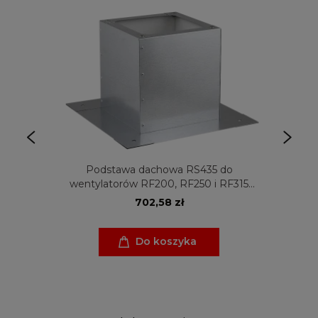
Podstawa dachowa RS435 do
wentylatorów RF200, RF250 i RF315
Venture Industries
702,58 zł
Do koszyka