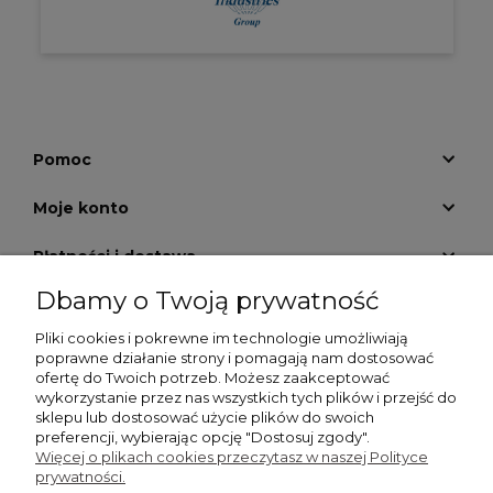
Pomoc
Moje konto
Płatności i dostawa
Dbamy o Twoją prywatność
Informacje
Pliki cookies i pokrewne im technologie umożliwiają
O nas
poprawne działanie strony i pomagają nam dostosować
ofertę do Twoich potrzeb. Możesz zaakceptować
wykorzystanie przez nas wszystkich tych plików i przejść do
GALERIA KRATEK
sklepu lub dostosować użycie plików do swoich
preferencji, wybierając opcję "Dostosuj zgody".
Więcej o plikach cookies przeczytasz w naszej Polityce
prywatności.