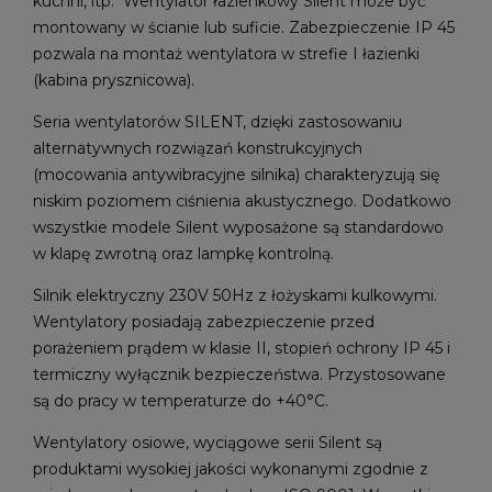
kuchni, itp. Wentylator łazienkowy Silent może być
montowany w ścianie lub suficie. Zabezpieczenie IP 45
pozwala na montaż wentylatora w strefie I łazienki
(kabina prysznicowa).
Seria wentylatorów SILENT, dzięki zastosowaniu
alternatywnych rozwiązań konstrukcyjnych
(mocowania antywibracyjne silnika) charakteryzują się
niskim poziomem ciśnienia akustycznego. Dodatkowo
wszystkie modele Silent wyposażone są standardowo
w klapę zwrotną oraz lampkę kontrolną.
Silnik elektryczny 230V 50Hz z łożyskami kulkowymi.
Wentylatory posiadają zabezpieczenie przed
porażeniem prądem w klasie II, stopień ochrony IP 45 i
termiczny wyłącznik bezpieczeństwa. Przystosowane
są do pracy w temperaturze do +40°C.
Wentylatory osiowe, wyciągowe serii Silent są
produktami wysokiej jakości wykonanymi zgodnie z