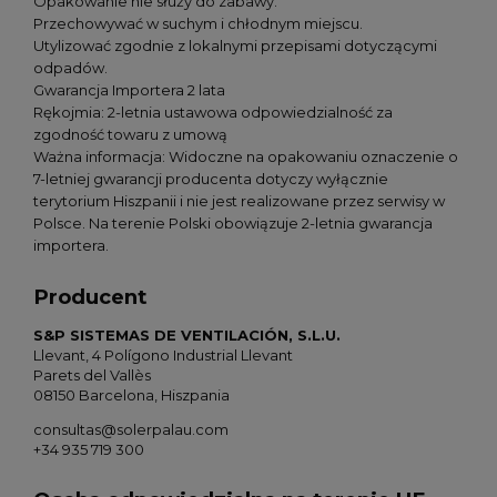
Opakowanie nie służy do zabawy.
Przechowywać w suchym i chłodnym miejscu.
Utylizować zgodnie z lokalnymi przepisami dotyczącymi
odpadów.
Gwarancja Importera 2 lata
Rękojmia: 2-letnia ustawowa odpowiedzialność za
zgodność towaru z umową
Ważna informacja: Widoczne na opakowaniu oznaczenie o
7-letniej gwarancji producenta dotyczy wyłącznie
terytorium Hiszpanii i nie jest realizowane przez serwisy w
Polsce. Na terenie Polski obowiązuje 2-letnia gwarancja
importera.
Producent
S&P SISTEMAS DE VENTILACIÓN, S.L.U.
Llevant, 4 Polígono Industrial Llevant
Parets del Vallès
08150 Barcelona, Hiszpania
consultas@solerpalau.com
+34 935 719 300