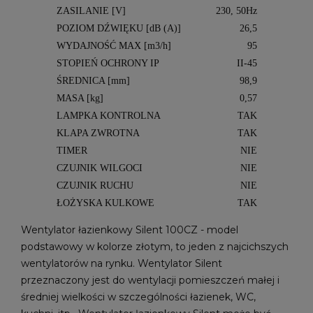
ZASILANIE [V]
230, 50Hz
POZIOM DŹWIĘKU [dB (A)]
26,5
WYDAJNOŚĆ MAX [m3/h]
95
STOPIEŃ OCHRONY IP
II-45
ŚREDNICA [mm]
98,9
MASA [kg]
0,57
LAMPKA KONTROLNA
TAK
KLAPA ZWROTNA
TAK
TIMER
NIE
CZUJNIK WILGOCI
NIE
CZUJNIK RUCHU
NIE
ŁOŻYSKA KULKOWE
TAK
Wentylator łazienkowy Silent 100CZ - model
podstawowy w kolorze złotym, to jeden z najcichszych
wentylatorów na rynku. Wentylator Silent
przeznaczony jest do wentylacji pomieszczeń małej i
średniej wielkości w szczególności łazienek, WC,