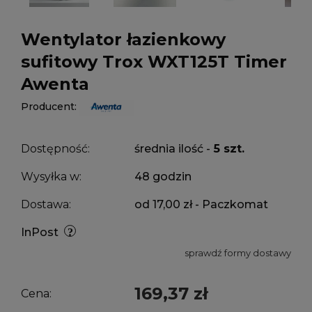
Wentylator łazienkowy
sufitowy Trox WXT125T Timer
Awenta
Producent:
Dostępność:
średnia ilość -
5 szt.
Wysyłka w:
48 godzin
Dostawa:
od 17,00 zł
- Paczkomat
InPost
sprawdź formy dostawy
169,37 zł
Cena: