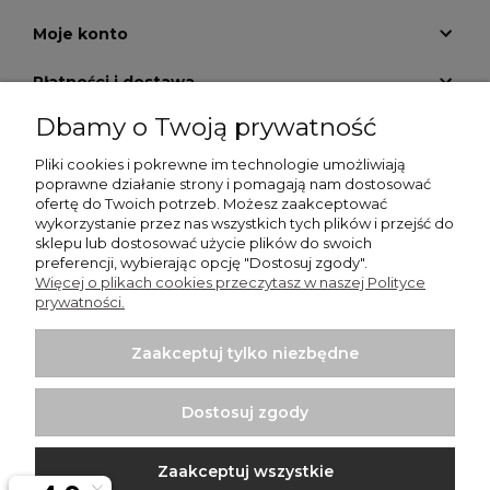
Moje konto
Płatności i dostawa
Dbamy o Twoją prywatność
Informacje
Pliki cookies i pokrewne im technologie umożliwiają
O nas
poprawne działanie strony i pomagają nam dostosować
ofertę do Twoich potrzeb. Możesz zaakceptować
wykorzystanie przez nas wszystkich tych plików i przejść do
GALERIA KRATEK
sklepu lub dostosować użycie plików do swoich
preferencji, wybierając opcję "Dostosuj zgody".
Więcej o plikach cookies przeczytasz w naszej Polityce
prywatności.
Zaakceptuj tylko niezbędne
Włodzimierz Dziwiński Went-Dom - wentylatory
łazienkowe, wentylatory przemysłowe, kratki nierdzewne |
Dostosuj zgody
Punkt sprzedaży: Bartycka 26 Pawilon 29, 00-716 Warszawa |
NIP: 1250599895 | REGON: 012437058 | Email:
sklep@wentylator.co
| Telefon:
663 920 780
Zaakceptuj wszystkie