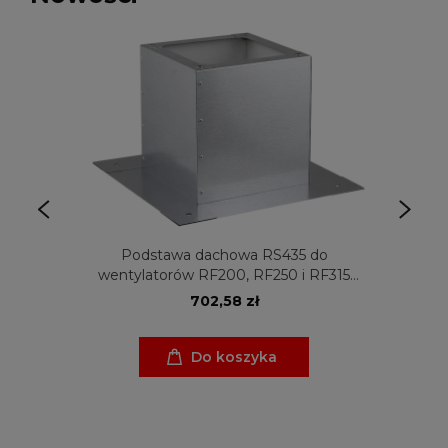
Podstawa dachowa RS435 do
wentylatorów RF200, RF250 i RF315
Venture Industries
702,58 zł
Do koszyka