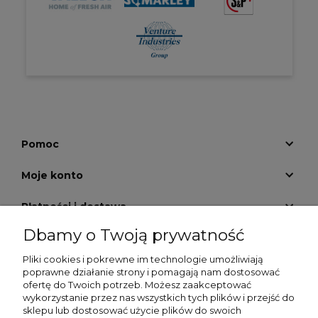
Pomoc
Moje konto
Płatności i dostawa
Dbamy o Twoją prywatność
Informacje
Pliki cookies i pokrewne im technologie umożliwiają
O nas
poprawne działanie strony i pomagają nam dostosować
ofertę do Twoich potrzeb. Możesz zaakceptować
wykorzystanie przez nas wszystkich tych plików i przejść do
GALERIA KRATEK
sklepu lub dostosować użycie plików do swoich