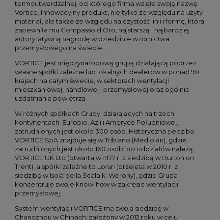
termoutwardzalnej, od którego firma wzięła swoją nazwę:
Vortice. Innowacyjny produkt, nie tylko ze względu na użyty
materiał, ale także ze względu na czystość linii i formę, która
zapewniła mu Compasso d'Oro, najstarszą i najbardziej
autorytatywną nagrodę w dziedzinie wzornictwa
przemysłowego na świecie.
VORTICE jest międzynarodową grupą działającą poprzez
własne spółki zależne lub lokalnych dealerów w ponad 90
krajach na całym świecie, w sektorach wentylacji
mieszkaniowej, handlowej i przemysłowej oraz ogólnie
uzdatniania powietrza.
W różnych spółkach Grupy, działających na trzech
kontynentach: Europie, Azji i Ameryce Południowej,
zatrudnionych jest około 300 osób. Historyczna siedziba
VORTICE SpA znajduje się w Tribiano (Mediolan), gdzie
zatrudnionych jest około 160 osób: do oddziałów należą
VORTICE UK Ltd (otwarta w 1977 r. z siedzibą w Burton on
Trent), a spółki zależne to Loran (przejęta w 2010 r. z
siedzibą w Isola della Scala k. Werony), gdzie Grupa
koncentruje swoje know-how w zakresie wentylacji
przemysłowej.
System wentylacji VORTICE ma swoją siedzibę w
Changzhou w Chinach: założony w 2012 roku w celu