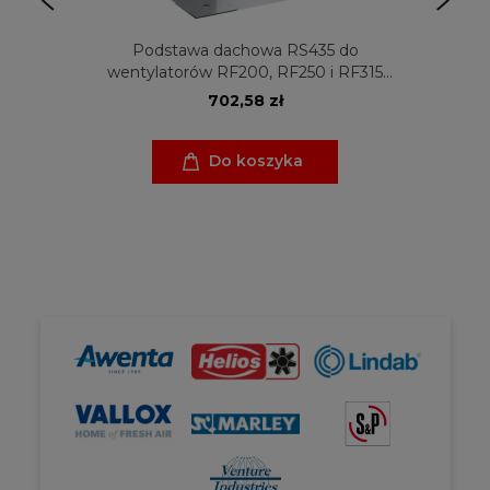
Podstawa dachowa RS435 do
wentylatorów RF200, RF250 i RF315
Venture Industries
702,58 zł
Do koszyka