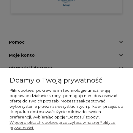
Pomoc
Moje konto
Płatności i dostawa
Dbamy o Twoją prywatność
Informacje
Pliki cookies i pokrewne im technologie umożliwiają
O nas
poprawne działanie strony i pomagają nam dostosować
ofertę do Twoich potrzeb. Możesz zaakceptować
wykorzystanie przez nas wszystkich tych plików i przejść do
GALERIA KRATEK
sklepu lub dostosować użycie plików do swoich
preferencji, wybierając opcję "Dostosuj zgody".
Więcej o plikach cookies przeczytasz w naszej Polityce
prywatności.