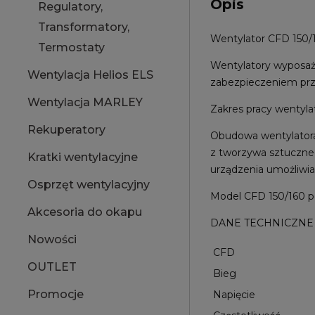
Opis
Regulatory,
Transformatory,
Wentylator CFD 150/1
Termostaty
Wentylatory wyposaż
Wentylacja Helios ELS
zabezpieczeniem prz
Wentylacja MARLEY
Zakres pracy wentyla
Rekuperatory
Obudowa wentylatora
z tworzywa sztuczneg
Kratki wentylacyjne
urządzenia umożliwia 
Osprzęt wentylacyjny
Model CFD 150/160 po
Akcesoria do okapu
DANE TECHNICZNE
Nowości
CFD
OUTLET
Bieg
Promocje
Napięcie