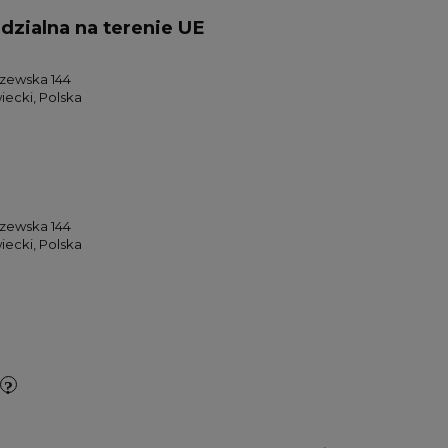
zialna na terenie UE
czewska 144
ecki, Polska
czewska 144
ecki, Polska