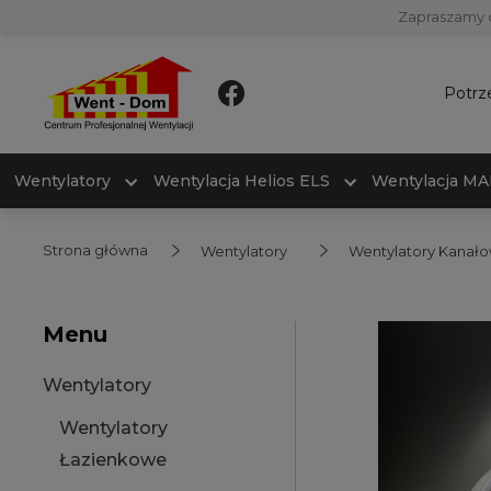
Zapraszamy 
Potrz
Wentylatory
Wentylacja Helios ELS
Wentylacja M
Strona główna
Wentylatory
Wentylatory Kanał
Menu
Wentylatory
Wentylatory
Łazienkowe