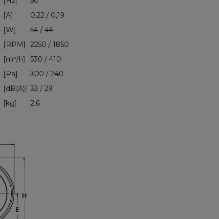
[Hz]
50
[A]
0,22 / 0,19
[W]
54 / 44
[RPM]
2250 / 1850
[m³/h]
530 / 410
[Pa]
300 / 240
e
[dB(A)]
33 / 29
[kg]
2,6