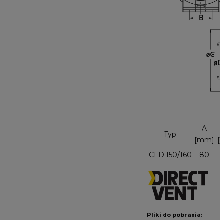
A
Typ
[mm]
CFD 150/160
80
Pliki do pobrania: