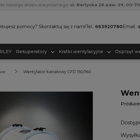
do naszego sklepu stacjonarnego:
ul. Bartycka 26 paw. 29, 00-
ebujesz pomocy? Skontaktuj się z nami!
Tel.:
663920780
Email.:
ARLEY
Rekuperatory
Kratki wentylacyjne
Osprzęt we
owe
Wentylator kanałowy CFD 150/160
Went
Produce
Dostęp
Wysyłka