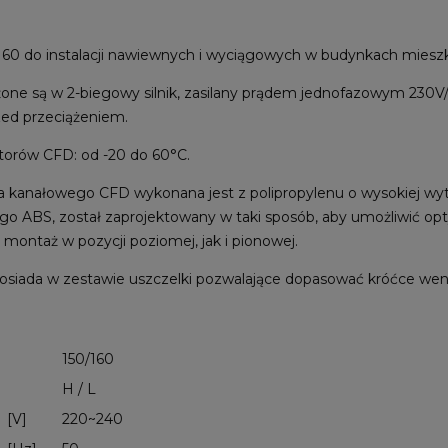
60 do instalacji nawiewnych i wyciągowych w budynkach mieszk
one są w 2-biegowy silnik, zasilany prądem jednofazowym 23
ed przeciążeniem.
torów CFD: od -20 do 60°C.
 kanałowego CFD wykonana jest z polipropylenu o wysokiej wyt
o ABS, został zaprojektowany w taki sposób, aby umożliwić op
montaż w pozycji poziomej, jak i pionowej.
siada w zestawie uszczelki pozwalające dopasować króćce went
150/160
H / L
[V]
220~240