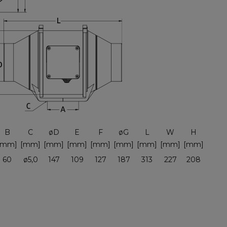
B
C
øD
E
F
øG
L
W
H
[mm]
[mm]
[mm]
[mm]
[mm]
[mm]
[mm]
[mm]
[mm]
60
ø5,0
147
109
127
187
313
227
208