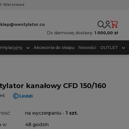
716 Warszawa
sklep@wentylator.co
Do darmowej dostawy:
1 000,00 zł
ntylacyjny
Akcesoria do okapu
Nowości
OUTLET
ylator kanałowy CFD 150/160
nt:
ność:
na wyczerpaniu -
1 szt.
 w:
48 godzin