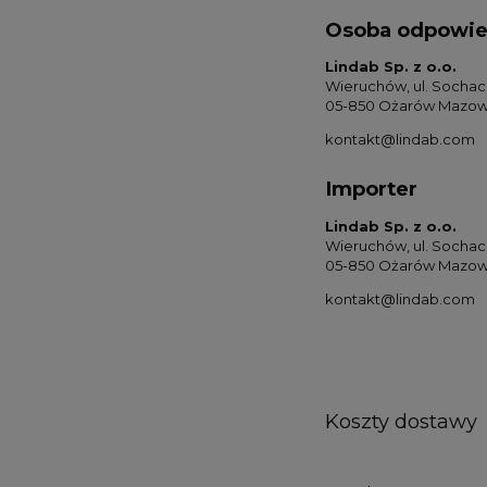
Osoba odpowied
Lindab Sp. z o.o.
Wieruchów, ul. Socha
05-850 Ożarów Mazowi
kontakt@lindab.com
Importer
Lindab Sp. z o.o.
Wieruchów, ul. Socha
05-850 Ożarów Mazowi
kontakt@lindab.com
Koszty dostawy