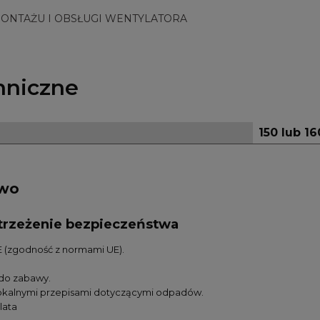
MONTAŻU I OBSŁUGI WENTYLATORA
hniczne
150 lub 
two
ostrzeżenie bezpieczeństwa
 (zgodność z normami UE).
 do zabawy.
lokalnymi przepisami dotyczącymi odpadów.
lata