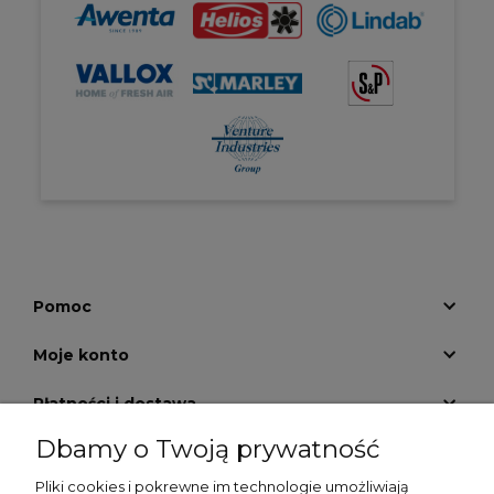
Pomoc
Moje konto
Płatności i dostawa
Dbamy o Twoją prywatność
Informacje
Pliki cookies i pokrewne im technologie umożliwiają