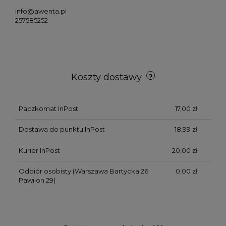
info@awenta.pl
257585252
Koszty dostawy
Paczkomat InPost
17,00 zł
Dostawa do punktu InPost
18,99 zł
Kurier InPost
20,00 zł
Odbiór osobisty
(Warszawa Bartycka 26
0,00 zł
Pawilon 29)