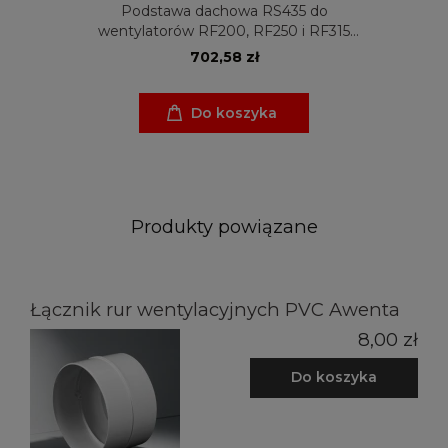
Podstawa dachowa RS435 do
wentylatorów RF200, RF250 i RF315
Venture Industries
702,58 zł
Do koszyka
Produkty powiązane
Łącznik rur wentylacyjnych PVC Awenta
8,00 zł
Do koszyka