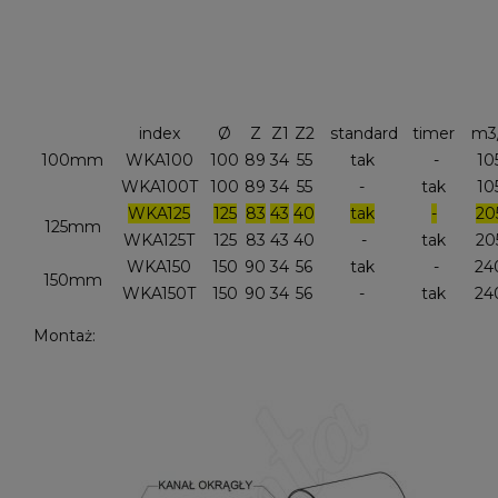
index
Ø
Z
Z1
Z2
standard
timer
m3
100mm
WKA100
100
89
34
55
tak
-
10
WKA100T
100
89
34
55
-
tak
10
WKA125
125
83
43
40
tak
-
20
125mm
WKA125T
125
83
43
40
-
tak
20
WKA150
150
90
34
56
tak
-
24
150mm
WKA150T
150
90
34
56
-
tak
24
Montaż: