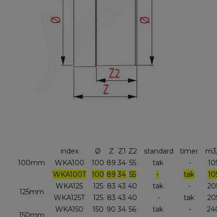
index
Ø
Z
Z1
Z2
standard
timer
m3
100mm
WKA100
100
89
34
55
tak
-
10
WKA100T
100
89
34
55
-
tak
10
WKA125
125
83
43
40
tak
-
20
125mm
WKA125T
125
83
43
40
-
tak
20
WKA150
150
90
34
56
tak
-
24
150mm