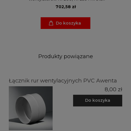
Venture Industries
702,58 zł
Do koszyka
Produkty powiązane
Łącznik rur wentylacyjnych PVC Awenta
8,00 zł
Do koszyka