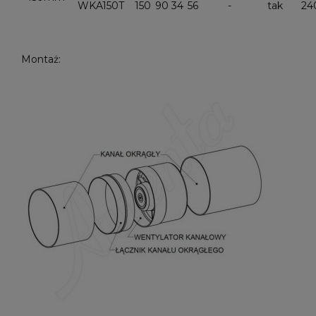
WKA150T
150
90
34
56
-
tak
24
Montaż: