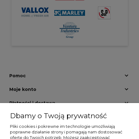
Pomoc
Moje konto
Płatności i dostawa
Dbamy o Twoją prywatność
Informacje
Pliki cookies i pokrewne im technologie umożliwiają
O nas
poprawne działanie strony i pomagają nam dostosować
ofertę do Twoich potrzeb. Możesz zaakceptować