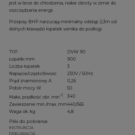
jest w lecie do chłodzenia, niskie obroty w zimie do
oszczędzania energii.
Przepisy BHP narzucają minimalny odstęp 2,3m od
dolnych krawędzi łopatek wirnika do podłogi.
TYP
DVW 90
Łopatki mm
900
Liczba łopatek
3
Napięcie/częstotliwość
230V / 50Hz
Prąd znamionowy A
0,26
Pobór mocy W
50
-1
340
Maks. prędkość obr. min
Zawieszenie min./max. mm
440/565
Waga ok. kg
4,8
Pliki do pobrania:
INSTRUKCJA
DEKLARACJA