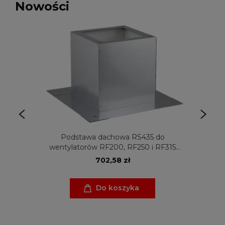
Nowości
Podstawa dachowa RS435 do
wentylatorów RF200, RF250 i RF315
Venture Industries
702,58 zł
Do koszyka