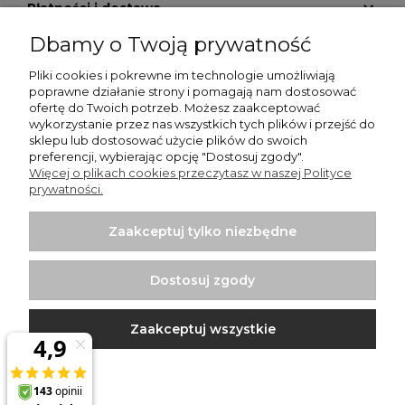
Płatności i dostawa
Dbamy o Twoją prywatność
Informacje
Pliki cookies i pokrewne im technologie umożliwiają
O nas
poprawne działanie strony i pomagają nam dostosować
ofertę do Twoich potrzeb. Możesz zaakceptować
wykorzystanie przez nas wszystkich tych plików i przejść do
GALERIA KRATEK
sklepu lub dostosować użycie plików do swoich
preferencji, wybierając opcję "Dostosuj zgody".
Więcej o plikach cookies przeczytasz w naszej Polityce
prywatności.
Zaakceptuj tylko niezbędne
Włodzimierz Dziwiński Went-Dom - wentylatory
łazienkowe, wentylatory przemysłowe, kratki nierdzewne |
Dostosuj zgody
Punkt sprzedaży: Bartycka 26 Pawilon 29, 00-716 Warszawa |
NIP: 1250599895 | REGON: 012437058 | Email:
sklep@wentylator.co
| Telefon:
663 920 780
Zaakceptuj wszystkie
Projekt i wykonanie:
Ecommercy.pl
Pokaż pełną wersję strony