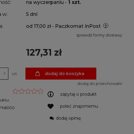
ność:
na wyczerpaniu -
1 szt.
 w:
5 dni
a:
od 17,00 zł
- Paczkomat InPost
sprawdź formy dostawy
127,31 zł
dodaj do koszyka
szt.
dodaj do przechowalni
zapytaj o produkt
uktu:
poleć znajomemu
PNB100
dodaj opinię