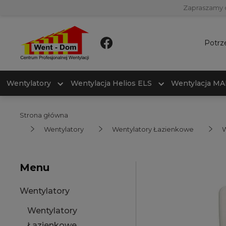
Zapraszamy 
Potrz
Wentylatory
Wentylacja Helios ELS
Wentylacja M
Strona główna
Wentylatory
Wentylatory Łazienkowe
W
Menu
Wentylatory
Wentylatory
Łazienkowe