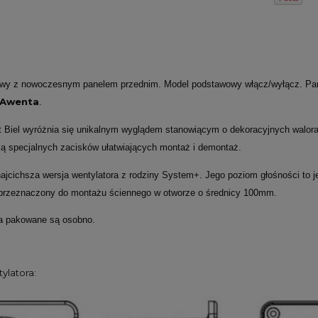
kowy z nowoczesnym panelem przednim. Model podstawowy włącz/wyłącz. Pan
s Awenta
.
t Biel wyróżnia się unikalnym wyglądem stanowiącym o dekoracyjnych walorach
cą
specjalnych zacisków ułatwiających montaż i demontaż.
 najcichsza wersja wentylatora z rodziny System+. Jego poziom głośności to
 przeznaczony do montażu ściennego w otworze o średnicy 100mm.
ra pakowane są osobno.
ylatora: