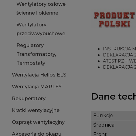
Wentylatory osiowe
ścienne i okienne
Wentylatory
przeciwwybuchowe
Regulatory,
INSTRUKCJA 
Transformatory,
DEKLARACJA 
ATEST PZH W
Termostaty
DEKLARACJA 
Wentylacja Helios ELS
Wentylacja MARLEY
Dane tec
Rekuperatory
Kratki wentylacyjne
Funkcje
Osprzęt wentylacyjny
Średnica
Akcesoria do okapu
Front