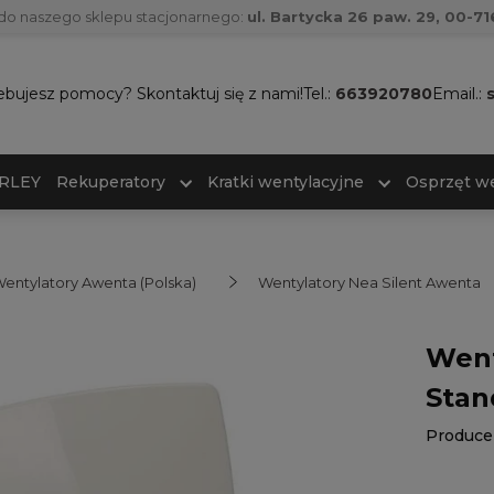
do naszego sklepu stacjonarnego:
ul. Bartycka 26 paw. 29, 00-
ebujesz pomocy? Skontaktuj się z nami!
Tel.:
663920780
Email.:
ARLEY
Rekuperatory
Kratki wentylacyjne
Osprzęt we
entylatory Awenta (Polska)
Wentylatory Nea Silent Awenta
Went
Stan
Produce