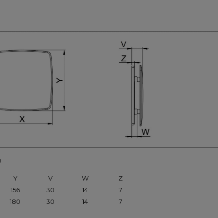
m
Y
V
W
Z
156
30
14
7
180
30
14
7