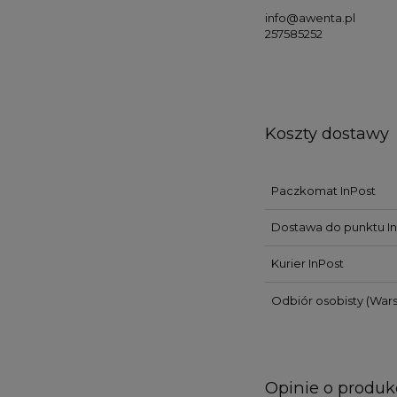
info@awenta.pl
257585252
Koszty dostawy
Paczkomat InPost
Dostawa do punktu In
Kurier InPost
Odbiór osobisty
(Wars
Opinie o produkc