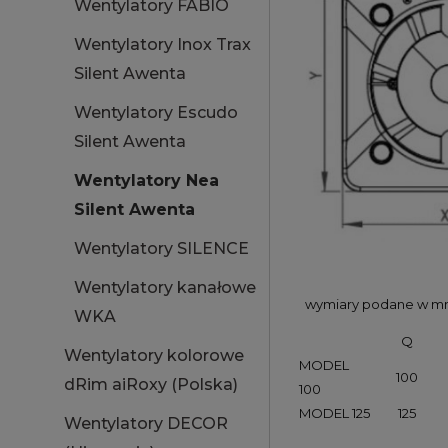
Wentylatory FABIO
Wentylatory Inox Trax
Silent Awenta
Wentylatory Escudo
Silent Awenta
Wentylatory Nea
Silent Awenta
Wentylatory SILENCE
Wentylatory kanałowe
wymiary podane w 
WKA
Q
Wentylatory kolorowe
MODEL
100
dRim aiRoxy (Polska)
100
MODEL 125
125
Wentylatory DECOR