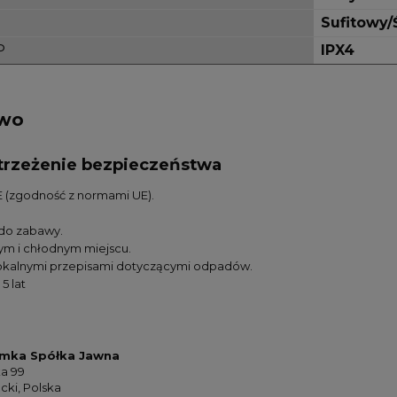
Sufitowy/
P
IPX4
two
ostrzeżenie bezpieczeństwa
 (zgodność z normami UE).
 do zabawy.
m i chłodnym miejscu.
lokalnymi przepisami dotyczącymi odpadów.
5 lat
mka Spółka Jawna
ka 99
ki, Polska