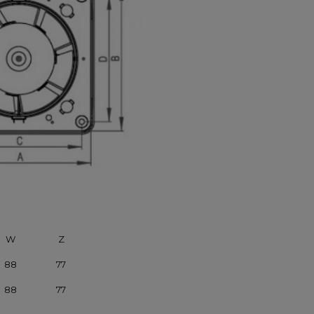
W
Z
88
77
88
77