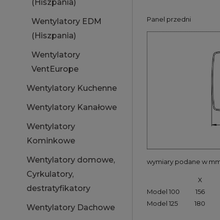
(Hiszpania)
Panel przedni
Wentylatory EDM
(Hiszpania)
Wentylatory
VentEurope
Wentylatory Kuchenne
Wentylatory Kanałowe
Wentylatory
Kominkowe
Wentylatory domowe,
wymiary podane w m
Cyrkulatory,
X
destratyfikatory
Model 100
156
Model 125
180
Wentylatory Dachowe