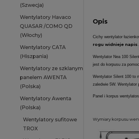
(Szwecja)
Wentylatory Havaco
Opis
QUASAR /COMO QD
(Włochy)
Cichy wentylator łazien
rogu widnieje napi
Wentylatory CATA
(Hiszpania)
Wentylator Nea 100 Silen
jest do korpusu za pomo
Wentylatory ze szklanym
Wentylator Silent 100 to
panelem AWENTA
zaledwie 5W. Wentylator
(Polska)
Panel i korpus wentylato
Wentylatory Awenta
(Polska)
Wentylatory sufitowe
Wymiary korpusu went
TROX