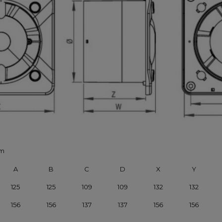
mm
A
B
C
D
X
Y
125
125
109
109
132
132
156
156
137
137
156
156