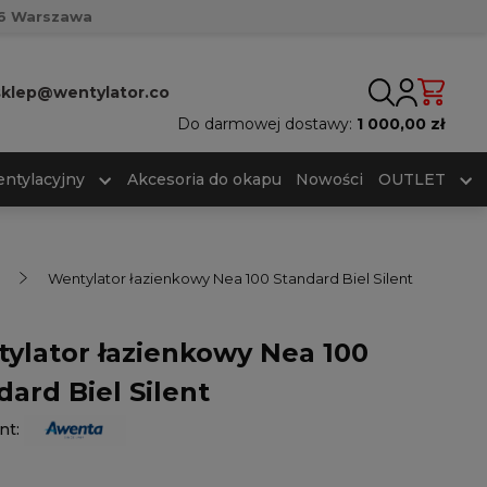
716 Warszawa
sklep@wentylator.co
Do darmowej dostawy:
1 000,00 zł
ntylacyjny
Akcesoria do okapu
Nowości
OUTLET
Wentylator łazienkowy Nea 100 Standard Biel Silent
ylator łazienkowy Nea 100
dard Biel Silent
nt: