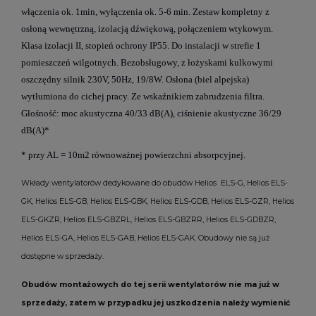
włączenia ok. 1min, wyłączenia ok. 5-6 min. Zestaw kompletny z
osłoną wewnętrzną, izolacją dźwiękową, połączeniem wtykowym.
Klasa izolacji II, stopień ochrony IP55. Do instalacji w strefie 1
pomieszczeń wilgotnych. Bezobsługowy, z łożyskami kulkowymi
oszczędny silnik 230V, 50Hz, 19/8W. Osłona (biel alpejska)
wytłumiona do cichej pracy. Ze wskaźnikiem zabrudzenia filtra.
Głośność: moc akustyczna 40/33 dB(A), ciśnienie akustyczne 36/29
dB(A)*
* przy AL = 10m2 równoważnej powierzchni absorpcyjnej.
Wkłady wentylatorów dedykowane do obudów Helios ELS-G, Helios ELS-
GK, Helios ELS-GB, Helios ELS-GBK, Helios ELS-GDB, Helios ELS-GZR, Helios
ELS-GKZR, Helios ELS-GBZRL, Helios ELS-GBZRR, Helios ELS-GDBZR,
Helios ELS-GA, Helios ELS-GAB, Helios ELS-GAK. Obudowy nie są już
dostępne w sprzedaży.
Obudów montażowych do tej serii wentylatorów nie ma już w
sprzedaży, zatem w przypadku jej uszkodzenia należy wymienić