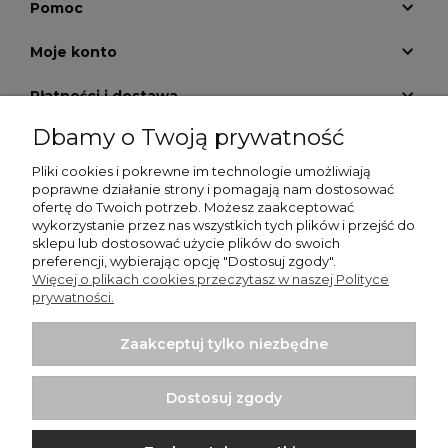
Pomoc
Moje konto
Płatności i dostawa
Dbamy o Twoją prywatność
Informacje
Pliki cookies i pokrewne im technologie umożliwiają
O nas
poprawne działanie strony i pomagają nam dostosować
ofertę do Twoich potrzeb. Możesz zaakceptować
wykorzystanie przez nas wszystkich tych plików i przejść do
GALERIA KRATEK
sklepu lub dostosować użycie plików do swoich
preferencji, wybierając opcję "Dostosuj zgody".
Więcej o plikach cookies przeczytasz w naszej Polityce
prywatności.
Zaakceptuj tylko niezbędne
Włodzimierz Dziwiński Went-Dom - wentylatory
łazienkowe, wentylatory przemysłowe, kratki nierdzewne |
Dostosuj zgody
Punkt sprzedaży: Bartycka 26 Pawilon 29, 00-716 Warszawa |
NIP: 1250599895 | REGON: 012437058 | Email:
sklep@wentylator.co
| Telefon:
663 920 780