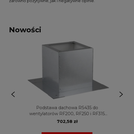
zarówno pozytywne, jak i negatywne opinie.
Nowości
Podstawa dachowa RS435 do
wentylatorów RF200, RF250 i RF315
Venture Industries
702,58 zł