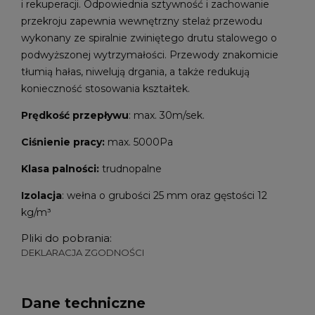
i rekuperacji. Odpowiednia sztywność i zachowanie
przekroju zapewnia wewnętrzny stelaż przewodu
wykonany ze spiralnie zwiniętego drutu stalowego o
podwyższonej wytrzymałości. Przewody znakomicie
tłumią hałas, niwelują drgania, a także redukują
konieczność stosowania kształtek.
Prędkość przepływu
: max. 30m/sek.
Ciśnienie pracy:
max. 5000Pa
Klasa palności:
trudnopalne
Izolacja
: wełna o grubości 25 mm oraz gęstości 12
kg/m³
Pliki do pobrania:
DEKLARACJA ZGODNOŚCI
Dane techniczne