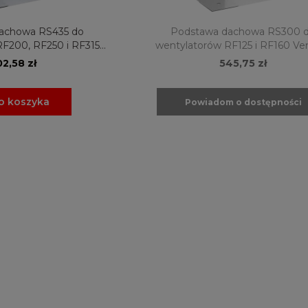
achowa RS435 do
Podstawa dachowa RS300 
F200, RF250 i RF315
wentylatorów RF125 i RF160 Ve
e Industries
Industries
2,58 zł
545,75 zł
o koszyka
Powiadom o dostępności