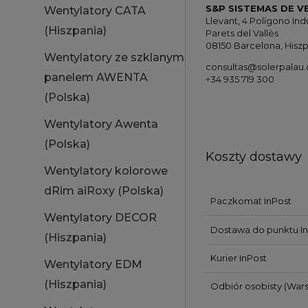
S&P SISTEMAS DE VE
Wentylatory CATA
Llevant, 4 Polígono Indu
(Hiszpania)
Parets del Vallès
08150 Barcelona, Hisz
Wentylatory ze szklanym
consultas@solerpalau
panelem AWENTA
+34 935 719 300
(Polska)
Wentylatory Awenta
(Polska)
Koszty dostawy
Wentylatory kolorowe
dRim aiRoxy (Polska)
Paczkomat InPost
Wentylatory DECOR
Dostawa do punktu In
(Hiszpania)
Kurier InPost
Wentylatory EDM
(Hiszpania)
Odbiór osobisty
(Wars