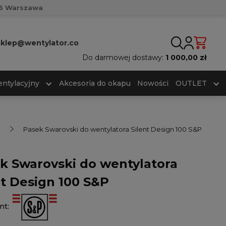
716 Warszawa
sklep@wentylator.co
Do darmowej dostawy:
1 000,00 zł
ntylacyjny
Akcesoria do okapu
Nowości
OUTLET
Pasek Swarovski do wentylatora Silent Design 100 S&P
k Swarovski do wentylatora
nt Design 100 S&P
nt: