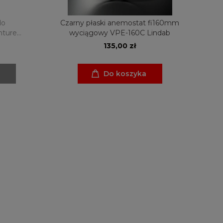
do
Czarny płaski anemostat fi160mm
nture
wyciągowy VPE-160C Lindab
135,00 zł
Do koszyka