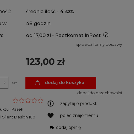
ność:
średnia ilość -
4 szt.
 w:
48 godzin
a:
od 17,00 zł
- Paczkomat InPost
sprawdź formy dostawy
123,00 zł
dodaj do koszyka
szt.
dodaj do przechowalni
zapytaj o produkt
uktu:
Pasek
poleć znajomemu
 Silent Design 100
dodaj opinię