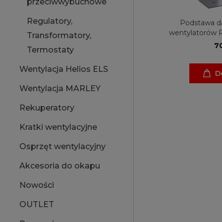
przeciwwybuchowe
Regulatory,
Podstawa d
wentylatorów R
Transformatory,
Ventur
70
Termostaty
Wentylacja Helios ELS
D
Wentylacja MARLEY
Rekuperatory
Kratki wentylacyjne
Osprzęt wentylacyjny
Akcesoria do okapu
Nowości
OUTLET