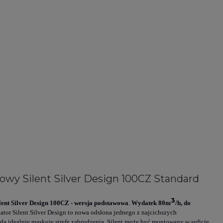
owy Silent Silver Design 100CZ Standard
3
lent Silver Design 100CZ - wersja podstawowa
.
Wydatek 80m
/h, do
ator Silent Silver Design to nowa odsłona jednego z najcichszych
da idealnie maskuje strefę zabrudzenia. Silent może być montowany w suficie