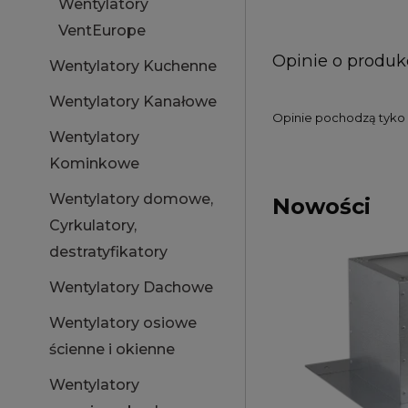
Wentylatory
VentEurope
Opinie o produkc
Wentylatory Kuchenne
Wentylatory Kanałowe
Opinie pochodzą tyko o
Wentylatory
Kominkowe
Wentylatory domowe,
Nowości
Cyrkulatory,
destratyfikatory
Wentylatory Dachowe
Wentylatory osiowe
ścienne i okienne
Wentylatory