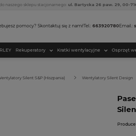
do naszego sklepu stacjonarnego:
ul. Bartycka 26 paw. 29, 00-
ebujesz pomocy? Skontaktuj się z nami!
Tel.:
663920780
Email.:
ARLEY
Rekuperatory
Kratki wentylacyjne
Osprzęt we
entylatory Silent S&P (Hiszpania)
Wentylatory Silent Design
Pase
Sile
Produce