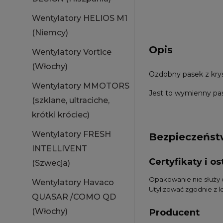
Wentylatory HELIOS M1
(Niemcy)
Opis
Wentylatory Vortice
(Włochy)
Ozdobny pasek z krys
Wentylatory MMOTORS
Jest to wymienny pas
(szklane, ultraciche,
krótki króciec)
Wentylatory FRESH
Bezpieczeńs
INTELLIVENT
Certyfikaty i 
(Szwecja)
Opakowanie nie służy
Wentylatory Havaco
Utylizować zgodnie z 
QUASAR /COMO QD
Producent
(Włochy)