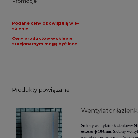
Promocje
Podane ceny obowiązują w e-
sklepie.
Ceny produktów w sklepie
stacjonarnym mogą być inne.
Produkty powiązane
Wentylator łazienk
Srebrny wentylator łazienkowy
Si
otworu
ɸ 100mm
.
Srebrny wentyl
wentylatorów na rynku. Pełna fasa