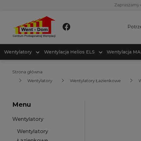
Zapraszamy 
Potrz
Wentylatory
Wentylacja Helios ELS
Wentylacja M
Strona główna
Wentylatory
Wentylatory Łazienkowe
W
Menu
Wentylatory
Wentylatory
Łazienkowe