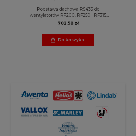
Podstawa dachowa RS435 do
wentylatorów RF200, RF250 i RF315
Venture Industries
702,58 zł
Do koszyka