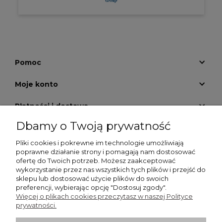
Pomoc
Moje konto
Płatności i dostawa
Dbamy o Twoją prywatność
Informacje
Pliki cookies i pokrewne im technologie umożliwiają
O nas
poprawne działanie strony i pomagają nam dostosować
ofertę do Twoich potrzeb. Możesz zaakceptować
wykorzystanie przez nas wszystkich tych plików i przejść do
GALERIA KRATEK
sklepu lub dostosować użycie plików do swoich
preferencji, wybierając opcję "Dostosuj zgody".
Więcej o plikach cookies przeczytasz w naszej Polityce
prywatności.