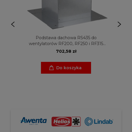
Podstawa dachowa RS435 do
wentylatorów RF200, RF250 i RF315
Venture Industries
702,58 zł
Do koszyka