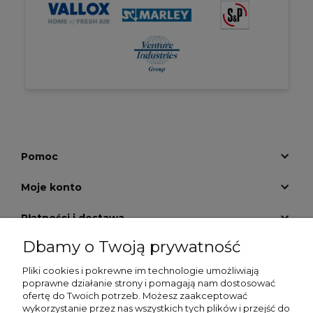
Pomoc
Moje konto
Płatności i dostawa
Dbamy o Twoją prywatność
Informacje
Pliki cookies i pokrewne im technologie umożliwiają
O nas
poprawne działanie strony i pomagają nam dostosować
ofertę do Twoich potrzeb. Możesz zaakceptować
wykorzystanie przez nas wszystkich tych plików i przejść do
GALERIA KRATEK