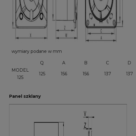
wymiary podane w mm
Q
A
B
C
D
MODEL
125
156
156
137
137
125
Panel szklany