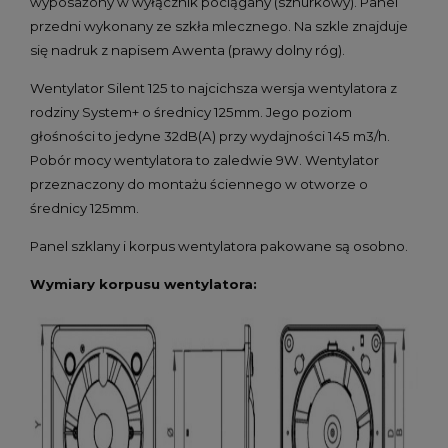
wyposażony w wyłącznik pociągany (sznurkowy)
. Panel
przedni wykonany ze szkła mlecznego. Na szkle znajduje
się nadruk z napisem Awenta (prawy dolny róg).
Wentylator Silent 125 to najcichsza wersja wentylatora z
rodziny System+ o średnicy 125mm. Jego poziom
głośności to jedyne 32dB(A) przy wydajności 145 m3/h.
Pobór mocy wentylatora to zaledwie 9W. Wentylator
przeznaczony do montażu ściennego w otworze o
średnicy 125mm.
Panel szklany i korpus wentylatora pakowane są osobno.
Wymiary korpusu wentylatora: