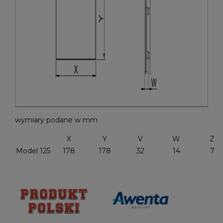
wymiary podane w mm
X
Y
V
W
Z
Model 125
178
178
32
14
7