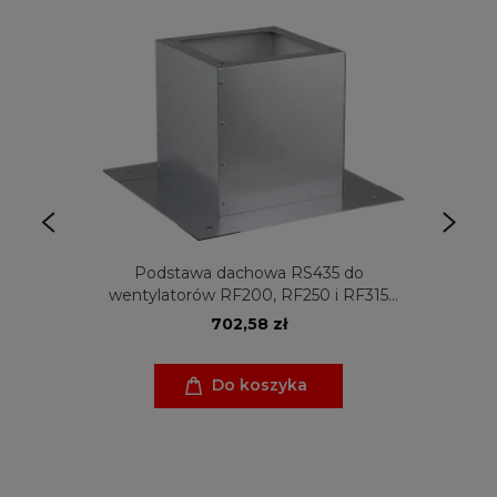
Podstawa dachowa RS435 do
wentylatorów RF200, RF250 i RF315
Venture Industries
702,58 zł
Do koszyka