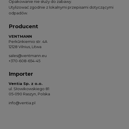
Opakowanie nie służy do zabawy.
Utylizować zgodnie z lokalnymi przepisami dotyczącymi
odpadów.
Producent
VENTMANN
Perkūnkiemio str. 4A
12128 Vilnius, Litwa
sales@ventmann.eu
+370-608-654-45
Importer
Ventia Sp. z o.o.
ul. Słowikowskiego 81
05-090 Raszyn, Polska
info@ventia.pl