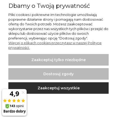
Dbamy o Twoją prywatność
Informacje
Pliki cookies i pokrewne im technologie umożliwiają
O nas
poprawne działanie strony i pomagają nam dostosować
ofertę do Twoich potrzeb. Możesz zaakceptować
wykorzystanie przez nas wszystkich tych plików i przejść do
GALERIA KRATEK
sklepu lub dostosować użycie plików do swoich
preferencji, wybierając opcję "Dostosuj zgody".
Więcej o plikach cookies przeczytasz w naszej Polityce
prywatności.
Zaakceptuj tylko niezbędne
Włodzimierz Dziwiński Went-Dom - wentylatory
łazienkowe, wentylatory przemysłowe, kratki nierdzewne |
Dostosuj zgody
Punkt sprzedaży: Bartycka 26 Pawilon 29, 00-716 Warszawa |
NIP: 1250599895 | REGON: 012437058 | Email:
sklep@wentylator.co
| Telefon:
663 920 780
Zaakceptuj wszystkie
Projekt i wykonanie:
Ecommercy.pl
Pokaż pełną wersję strony
Sklep internetowy Shoper.pl