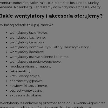
Venture Industries, Soler Palau (S&P) oraz Helios, Lindab, Marley,
Awenta i Rosenberg. Zapraszamy do skorzystania z naszej oferty.
Jakie wentylatory i akcesoria oferujemy?
W naszej ofercie zakupią Państwo:
wentylatory łazienkowe,
wentylatory kuchenne,
wentylatory kanałowe,
wentylatory domowe, cyrkulatory, destratyfikatory,
wentylatory dachowe,
wentylatory osiowe ścienne i okienne,
wentylatory przeciwwybuchowe,
regulatory/transformatory,
rekuperatory,
kratki wentylacyjne,
anemostaty gipsowe,
nawiewniki szczelinowe,
osprzęt wentylacyjny,
akcesoria do okapu.
Wentylatory łazienkowe są przeznaczone do usuwania wilgoci oraz
nieprzyjemnych zapachów z łazienek. Kuchenne natomiast