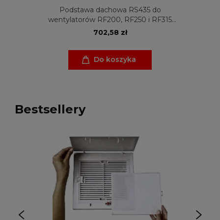
Podstawa dachowa RS435 do
wentylatorów RF200, RF250 i RF315
Venture Industries
702,58 zł
Do koszyka
Bestsellery