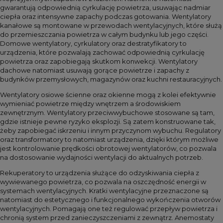
gwarantują odpowiednią cyrkulację powietrza, usuwając nadmiar
ciepła oraz intensywne zapachy podczas gotowania. Wentylatory
kanałowe są montowane w przewodach wentylacyjnych, które służą
do przemieszczania powietrza w całym budynku lub jego części.
Domowe wentylatory, cyrkulatory oraz destratyfikatory to
urządzenia, które pozwalają zachować odpowiednią cyrkulację
powietrza oraz zapobiegają skutkom konwekcji. Wentylatory
dachowe natomiast usuwają gorące powietrze i zapachy z
budynków przemysłowych, magazynów oraz kuchni restauracyjnych.
Wentylatory osiowe ścienne oraz okienne mogą z kolei efektywnie
wymieniać powietrze między wnętrzem a środowiskiem
zewnętrznym. Wentylatory przeciwwybuchowe stosowane są tam,
gdzie istnieje pewne ryzyko eksplozji. Są zatem konstruowane tak,
żeby zapobiegać iskrzeniu i innym przyczynom wybuchu. Regulatory
oraz transformatory to natomiast urządzenia, dzięki którym możliwe
jest kontrolowanie prędkości obrotowej wentylatorów, co pozwala
na dostosowanie wydajności wentylacji do aktualnych potrzeb.
Rekuperatory to urządzenia służące do odzyskiwania ciepła z
wywiewanego powietrza, co pozwala na oszczędność energii w
systemach wentylacyjnych. Kratki wentylacyjne przeznaczone są
natomiast do estetycznego i funkcjonalnego wykończenia otworów
wentylacyjnych. Pomagają one też regulować przepływ powietrza i
chronią system przed zanieczyszczeniami z zewnątrz. Anemostaty