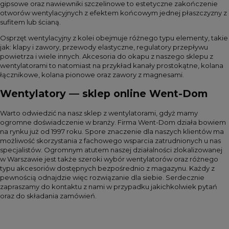
gipsowe oraz nawiewniki szczelinowe to estetyczne zakończenie
otworów wentylacyjnych z efektem końcowym jednej płaszczyzny z
sufitem lub ścianą.
Osprzęt wentylacyjny z kolei obejmuje różnego typu elementy, takie
jak: klapy i zawory, przewody elastyczne, regulatory przepływu
powietrza i wiele innych. Akcesoria do okapu z naszego sklepu z
wentylatorami to natomiast na przykład kanały prostokątne, kolana
łącznikowe, kolana pionowe oraz zawory z magnesami.
Wentylatory — sklep online Went-Dom
Warto odwiedzić na nasz sklep z wentylatorami, gdyż mamy
ogromne doświadczenie w branży. Firma Went-Dom działa bowiem
na rynku już od 1997 roku. Spore znaczenie dla naszych klientów ma
możliwość skorzystania z fachowego wsparcia zatrudnionych u nas
specjalistów. Ogromnym atutem naszej działalności zlokalizowanej
w Warszawie jest także szeroki wybór wentylatorów oraz różnego
typu akcesoriów dostępnych bezpośrednio z magazynu. Każdy z
pewnością odnajdzie więc rozwiązanie dla siebie. Serdecznie
zapraszamy do kontaktu z nami w przypadku jakichkolwiek pytań
oraz do składania zamówień.