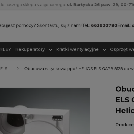
do naszego sklepu stacjonarnego:
ul. Bartycka 26 paw. 29, 00-
ebujesz pomocy? Skontaktuj się z nami!
Tel.:
663920780
Email.:
ARLEY
Rekuperatory
Kratki wentylacyjne
Osprzęt we
ELS
Obudowa natynkowa ppoż HELIOS ELS GAPB 8128 do went
Obud
ELS 
Heli
Produce