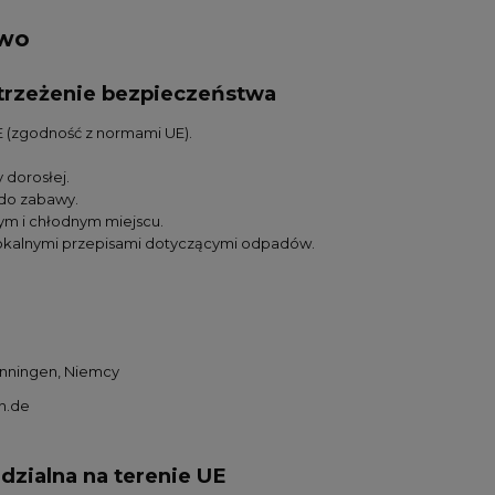
two
ostrzeżenie bezpieczeństwa
 (zgodność z normami UE).
 dorosłej.
 do zabawy.
m i chłodnym miejscu.
lokalnymi przepisami dotyczącymi odpadów.
enningen, Niemcy
n.de
zialna na terenie UE