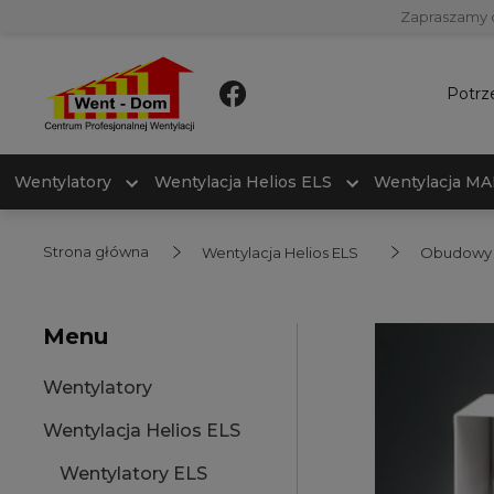
Zapraszamy 
Potrz
Wentylatory
Wentylacja Helios ELS
Wentylacja M
Strona główna
Wentylacja Helios ELS
Obudowy 
Menu
Wentylatory
Wentylacja Helios ELS
Wentylatory ELS