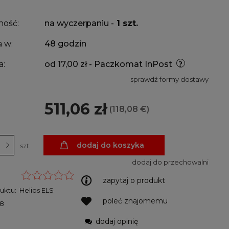
ność:
na wyczerpaniu -
1 szt.
 w:
48 godzin
a:
od 17,00 zł
- Paczkomat InPost
sprawdź formy dostawy
511,06 zł
(118,08 €)
dodaj do koszyka
szt.
dodaj do przechowalni
zapytaj o produkt
uktu:
Helios ELS
poleć znajomemu
28
dodaj opinię