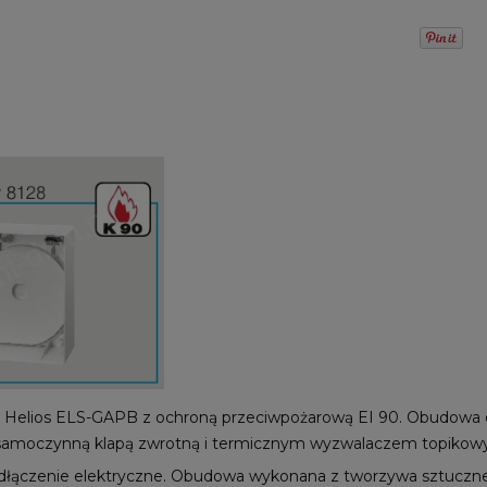
elios ELS-GAPB z ochroną przeciwpożarową EI 90. Obudowa do
 samoczynną klapą zwrotną i termicznym wyzwalaczem topiko
łączenie elektryczne. Obudowa wykonana z tworzywa sztucznego