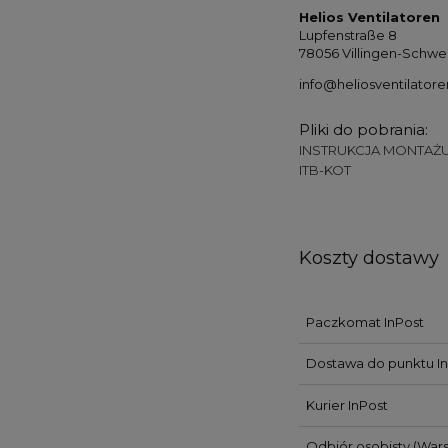
Helios Ventilatoren
Lupfenstraße 8
78056 Villingen-Schw
info@heliosventilatore
Pliki do pobrania:
INSTRUKCJA MONTA
ITB-KOT
Koszty dostawy
Paczkomat InPost
Dostawa do punktu In
Kurier InPost
Odbiór osobisty
(Wars