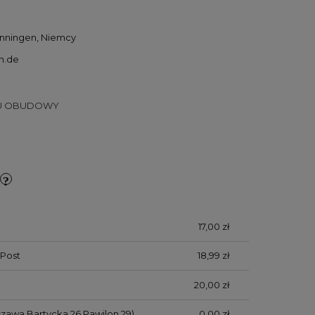
enningen, Niemcy
n.de
ŻU OBUDOWY
17,00 zł
Post
18,99 zł
20,00 zł
zawa Bartycka 26 Pawilon 29)
0,00 zł