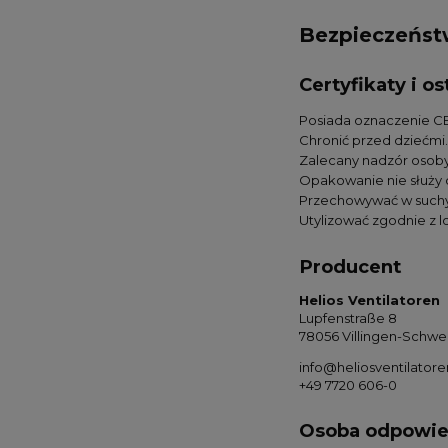
Bezpieczeńs
Certyfikaty i 
Posiada oznaczenie CE
Chronić przed dziećmi.
Zalecany nadzór osoby
Opakowanie nie służy
Przechowywać w suchy
Utylizować zgodnie z 
Producent
Helios Ventilatoren
Lupfenstraße 8
78056 Villingen-Schw
info@heliosventilatore
+49 7720 606-0
Osoba odpowied