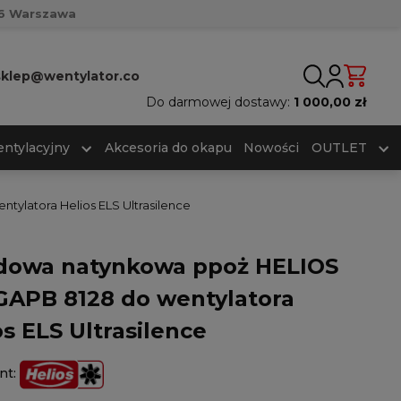
716 Warszawa
sklep@wentylator.co
Do darmowej dostawy:
1 000,00 zł
ntylacyjny
Akcesoria do okapu
Nowości
OUTLET
ylatora Helios ELS Ultrasilence
owa natynkowa ppoż HELIOS
GAPB 8128 do wentylatora
os ELS Ultrasilence
nt: