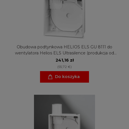
Obudowa podtynkowa HELIOS ELS GU 8111 do
wentylatora Helios ELS Ultrasilence (produkcja od
2025r)
241,16 zł
(55,72 €)
Do koszyka