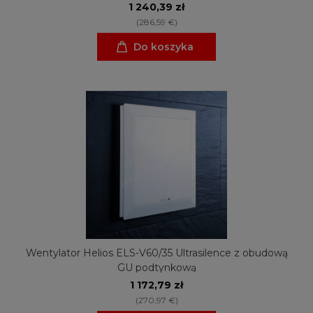
1 240,39 zł
(286,59 €)
Do koszyka
Wentylator Helios ELS-V60/35 Ultrasilence z obudową
GU podtynkową
1 172,79 zł
(270,97 €)