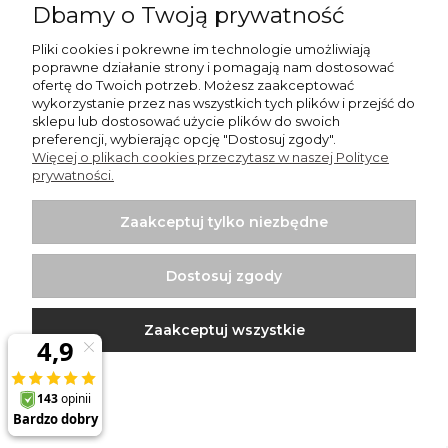
Dbamy o Twoją prywatność
SVE 100 Helios Element redukcji strumienia tłumik
gąbka
Pliki cookies i pokrewne im technologie umożliwiają
51,42 zł
poprawne działanie strony i pomagają nam dostosować
(11,88 €)
ofertę do Twoich potrzeb. Możesz zaakceptować
wykorzystanie przez nas wszystkich tych plików i przejść do
Do koszyka
sklepu lub dostosować użycie plików do swoich
preferencji, wybierając opcję "Dostosuj zgody".
Więcej o plikach cookies przeczytasz w naszej Polityce
prywatności.
Zaakceptuj tylko niezbędne
Dostosuj zgody
Zaakceptuj wszystkie
SVE 125 Helios Element redukcji strumienia tłumik
gąbka