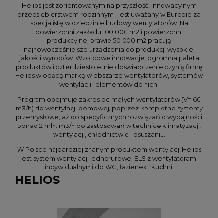
Helios jest zorientowanym na przyszłość, innowacyjnym
przedsiębiorstwem rodzinnym i jest uważany w Europie za
specjalistę w dziedzinie budowy wentylatorów. Na
powierzchni zakładu 100 000 m2 i powierzchni
produkcyjnej prawie 50 000 m2 pracują
najnowocześniejsze urządzenia do produkcji wysokiej
jakości wyrobów. Wzorcowe innowacje, ogromna paleta
produktów i czterdziestoletnie doświadczenie czynią firmę
Helios wiodącą marką w obszarze wentylatorów, systemów
wentylacji i elementów do nich.
Program obejmuje zakres od małych wentylatorów (V= 60
m3/h) do wentylacji domowej, poprzez kompletne systemy
przemysłowe, aż do specyficznych rozwiązań o wydajności
ponad 2 mln. m3/h do zastosowań w technice klimatyzacji,
wentylacji, chłodnictwie i osuszaniu.
W Polsce najbardziej znanym produktem wentylacji Helios
jest system wentylacji jednorurowej ELS z wentylatorami
indywidualnymi do WC, łazienek i kuchni.
HELIOS